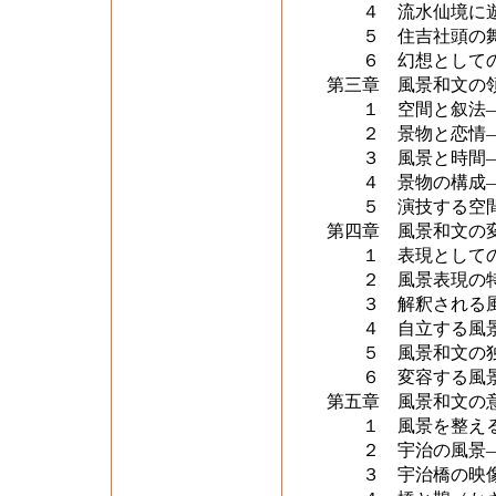
４ 流水仙境に遊
５ 住吉社頭の舞
６ 幻想として
第三章 風景和文の
１ 空間と叙法―
２ 景物と恋情―
３ 風景と時間―
４ 景物の構成―
５ 演技する空間
第四章 風景和文の
１ 表現としての
２ 風景表現の特
３ 解釈される風
４ 自立する風景
５ 風景和文の独
６ 変容する風景
第五章 風景和文の
１ 風景を整える
２ 宇治の風景―
３ 宇治橋の映像