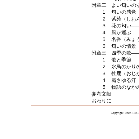
附章二 よい匂いの
１ 匂いの感覚
２ 紫苑（しおん
３ 花の匂い――
４ 風が運ぶ――
５ 名香（みょう
６ 匂いの情景
附章三 四季の歌―
１ 歌と季節
２ 水鳥のかりの
３ 牡鹿（おじか
４ 霜さゆる汀（
５ 物語のなか
参考文献
おわりに
Copyright 1999 PERIK