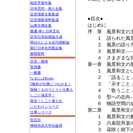
相良亨著作集
日本思想・個人全集
近世儒家文集集成
●目次●
近世儒家資料集成
はじめに
山東京傳全集
叢書 禅と日本文化
序 章 風景和文の
定本日本絵画論大成
１ 語られた風景
明治人による近代朝鮮論
２ 風景の語り方
新訂日本名所図会集
３ 風景和文――
新聞資料
４ さまざまな自
文芸・随筆
第一章 風景和文の
実用書
１ 風景和文とい
一般書
２ 「語ること」
なるにはBooks
３ 「示すこと」
5教科が仕事につながる！
探検！ものづくりと仕事人
４ 「歌うこと」
しごと場見学！
５ 型への志向―
発見！しごと偉人伝
６ 物語空間の
こだわりシリーズ
第二章 風景和文の
仕事シリーズ
１ 風景和文の
至言社
２ 六条院舟楽の
神田外語大学出版局
３ 花咲く樹下の