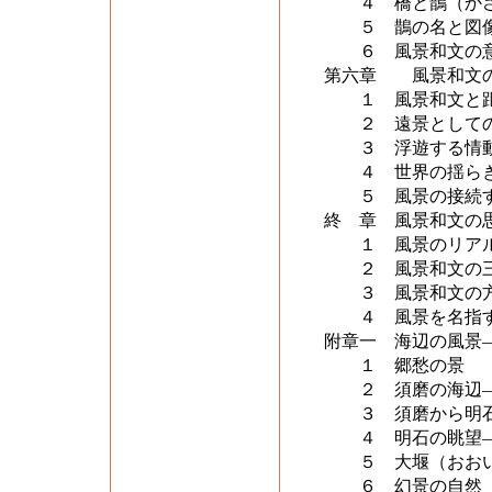
４ 橋と鵲（かさ
５ 鵲の名と図像
６ 風景和文の意
第六章 風景和文の
１ 風景和文と距
２ 遠景としての
３ 浮遊する情動
４ 世界の揺らぎ
５ 風景の接続す
終 章 風景和文の
１ 風景のリアル
２ 風景和文の三
３ 風景和文の方
４ 風景を名指す
附章一 海辺の風景
１ 郷愁の景
２ 須磨の海辺―
３ 須磨から明石
４ 明石の眺望―
５ 大堰（おおい
６ 幻景の自然