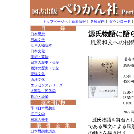
トップページへ
┃
新着情報
┃
各種案内
┃
ダウンロード
源氏物語に語
日本思想
日本文学
風景和文への招
江戸人物読本
日本文化
美術・芸能
著者
日本の歴史・伝記
源氏物
西洋の歴史・伝記
東洋文化
A5判・
西洋文化
4500
エッセンスシリーズ
人類学・民俗学
ISBN4-
政治・経済
ISBN97
C1091
季刊日本思想史
202
江戸文学
源氏物語を舞台と
日本の美学
である和文による風
日本思想史講座
の動きを描き出す。