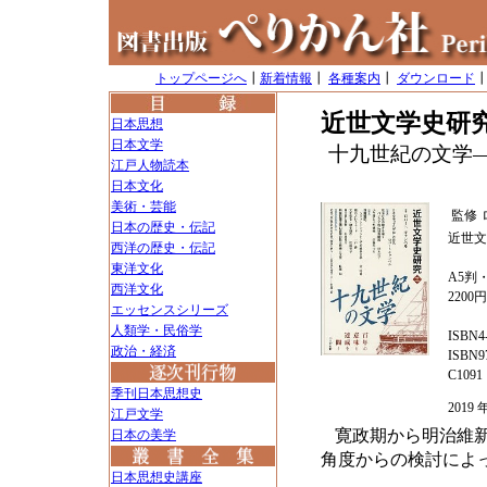
トップページへ
┃
新着情報
┃
各種案内
┃
ダウンロード
近世文学史研
日本思想
日本文学
十九世紀の文学
江戸人物読本
日本文化
美術・芸能
監修
日本の歴史・伝記
近世文
西洋の歴史・伝記
東洋文化
A5判・
西洋文化
2200
エッセンスシリーズ
人類学・民俗学
ISBN4-
政治・経済
ISBN97
C1091
季刊日本思想史
201
江戸文学
寛政期から明治維
日本の美学
角度からの検討によ
日本思想史講座