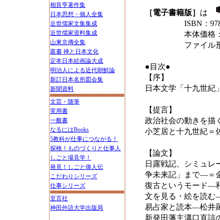
相良亨著作集
［電子書籍版］
は
日本思想・個人全集
ISBN：978-4-83
近世儒家文集集成
近世儒家資料集成
本体価格：22
山東京傳全集
ファイル形式：P
叢書 禅と日本文化
定本日本絵画論大成
●目次●
明治人による近代朝鮮論
【序】
新訂日本名所図会集
日本文学「十九世紀
新聞資料
文芸・随筆
【提言】
実用書
政治社会の動きを描
一般書
なるにはBooks
小芝居と十九世紀＝
5教科が仕事につながる！
探検！ものづくりと仕事人
【論文】
しごと場見学！
日露戦記、シミュレ
発見！しごと偉人伝
争未来記」まで―＝
こだわりシリーズ
復古というモード―
仕事シリーズ
文を見る・絵を読む
至言社
易占家と読本―松井
神田外語大学出版局
新発田藩主溝口直諒