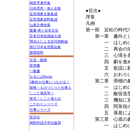
相良亨著作集
日本思想・個人全集
●目次●
近世儒家文集集成
序章
近世儒家資料集成
凡例
山東京傳全集
第一部 近松の時代
叢書 禅と日本文化
第一章 趣向とし
定本日本絵画論大成
明治人による近代朝鮮論
一 はじめ
新訂日本名所図会集
二 再会の場に
新聞資料
三 心境を表
文芸・随筆
四 劇を進め
実用書
五 歌謡に願い
一般書
六 おわり
なるにはBooks
第二章 滑稽の
5教科が仕事につながる！
一 はじめに――
探検！ものづくりと仕事人
しごと場見学！
二 敵役造型に
発見！しごと偉人伝
三 機知に富む
こだわりシリーズ
四 阿呆役の
仕事シリーズ
五 落差によ
至言社
第三章 心底の
神田外語大学出版局
一 はじめ