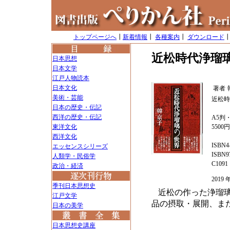
トップページへ
┃
新着情報
┃
各種案内
┃
ダウンロード
近松時代浄瑠
日本思想
日本文学
江戸人物読本
日本文化
著者
美術・芸能
近松時
日本の歴史・伝記
西洋の歴史・伝記
A5判・
東洋文化
5500
西洋文化
ISBN4-
エッセンスシリーズ
ISBN97
人類学・民俗学
C1091
政治・経済
201
季刊日本思想史
近松の作った浄瑠
江戸文学
品の摂取・展開、ま
日本の美学
日本思想史講座