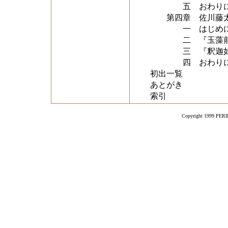
五 おわり
第四章 佐川藤太
一 はじめ
二 『玉藻前曦袂
三 『釈迦如来誕
四 おわり
初出一覧
あとがき
索引
Copyright 1999 PERIK