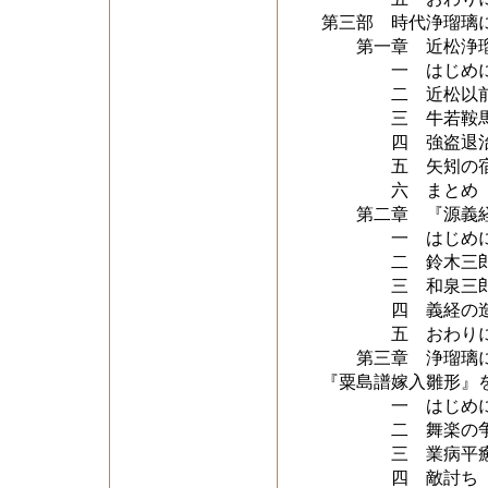
第三部 時代浄瑠璃
第一章 近松浄瑠
一 はじめ
二 近松以前の
三 牛若鞍馬
四 強盗退治
五 矢矧の宿の
六 まとめ
第二章 『源義経
一 はじめ
二 鈴木三郎重
三 和泉三郎忠
四 義経の造
五 おわり
第三章 浄瑠璃に
『粟島譜嫁入雛形』
一 はじめ
二 舞楽の争
三 業病平
四 敵討ち