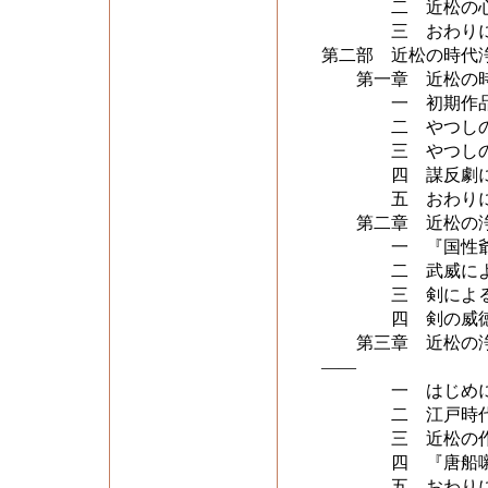
二 近松の心
三 おわり
第二部 近松の時代
第一章 近松の時
一 初期作品に
二 やつしの構
三 やつしの構
四 謀反劇にお
五 おわり
第二章 近松の浄
一 『国性爺合
二 武威による
三 剣による
四 剣の威徳に
第三章 近松の浄瑠
――
一 はじめ
二 江戸時代の
三 近松の作品
四 『唐船噺今
五 おわり