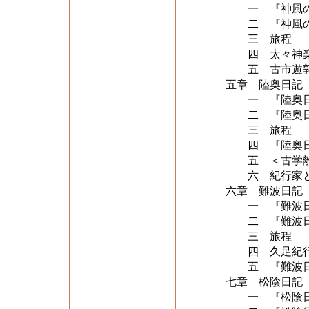
一 『神風の御
二 『神風の御
三 旅程
四 太々神楽
五 古市遊
五章 陸奥日記
一 『陸奥日記
二 『陸奥日記
三 旅程
四 『陸奥日記
五 ＜古学離れ
六 紀行家とし
六章 難波日記
一 『難波日記
二 『難波日記
三 旅程
四 久足紀行文
五 『難波日記
七章 松陰日記
一 『松陰日記