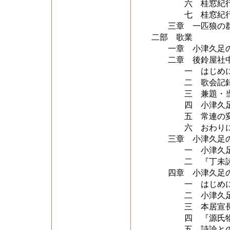
六 桂窓紀行文
七 桂窓紀行
三章 一匹狼の
二部 歌業
一章 小津久足の
二章 後鈴屋社中
一 はじめ
二 歌会記録と
三 兼題・当
四 小津久足『
五 常連の変
六 おわり
三章 小津久足の
一 小津久足
二 『丁未詠稿
四章 小津久足の
一 はじめ
二 小津久足の
三 本居宣長
四 『源氏物
五 詩論との