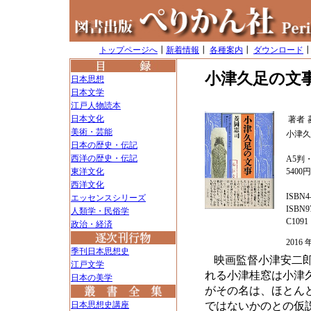
トップページへ
┃
新着情報
┃
各種案内
┃
ダウンロード
小津久足の文
日本思想
日本文学
江戸人物読本
日本文化
著者
美術・芸能
小津久
日本の歴史・伝記
西洋の歴史・伝記
A5判・
東洋文化
5400
西洋文化
ISBN4-
エッセンスシリーズ
ISBN97
人類学・民俗学
C1091
政治・経済
201
季刊日本思想史
映画監督小津安二
江戸文学
れる小津桂窓は小津
日本の美学
がその名は、ほとん
日本思想史講座
ではないかのとの仮