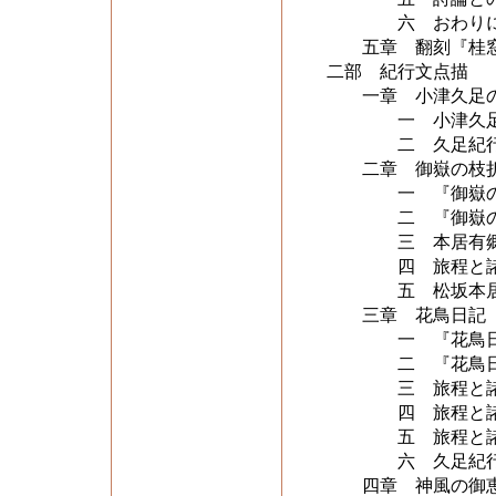
六 おわり
五章 翻刻『桂窓
二部 紀行文点描
一章 小津久足の
一 小津久足
二 久足紀行
二章 御嶽の枝
一 『御嶽の枝
二 『御嶽の枝
三 本居有郷『三
四 旅程と諸
五 松坂本居
三章 花鳥日記
一 『花鳥日記
二 『花鳥日記
三 旅程と諸特
四 旅程と諸特
五 旅程と諸特徴
六 久足紀行文
四章 神風の御