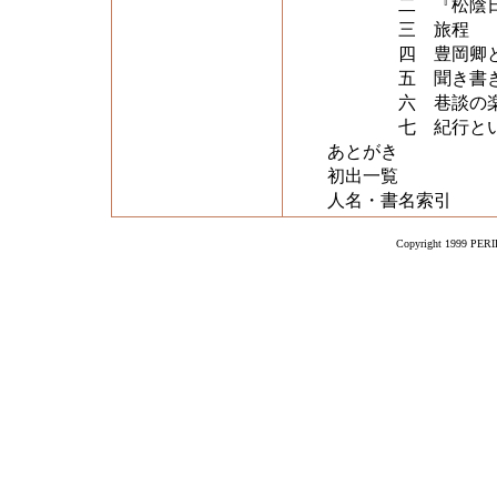
二 『松陰日記
三 旅程
四 豊岡卿と
五 聞き書き
六 巷談の楽
七 紀行とい
あとがき
初出一覧
人名・書名索引
Copyright 1999 PERIK