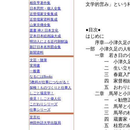
相良亨著作集
文学的営み」という
日本思想・個人全集
近世儒家文集集成
近世儒家資料集成
山東京傳全集
●目次●
叢書 禅と日本文化
はじめに
定本日本絵画論大成
明治人による近代朝鮮論
序章―小津久足の
新訂日本名所図会集
一部 小津久足の人
新聞資料
一章 若き日の小
文芸・随筆
一 小津久足出
実用書
二 生い立
一般書
三 春庭入門か
なるにはBooks
四 家督相続か
5教科が仕事につながる！
五 おわり
探検！ものづくりと仕事人
しごと場見学！
二章 馬琴と小津
発見！しごと偉人伝
一 ＜勧懲正し
こだわりシリーズ
二 馬琴と小津
仕事シリーズ
三 馬琴の桂窓
至言社
四 蔵書家・紀
神田外語大学出版局
五 桂窓の紀行