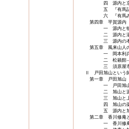
四 源内と京
五 『有馬記行
六 『有馬み
第四章 平賀源内
一 源内と物
二 源内と湯島
三 源内の本
第五章 風来山人の
一 岡本利兵衛
二 松籟館―高
三 須原屋市
Ⅱ 戸田旭山という
第一章 戸田旭山
一 戸田旭山
二 旭山と源内
三 旭山と上方文
四 旭山の薬
五 源内と旭
第二章 香川修庵
一 香川修庵