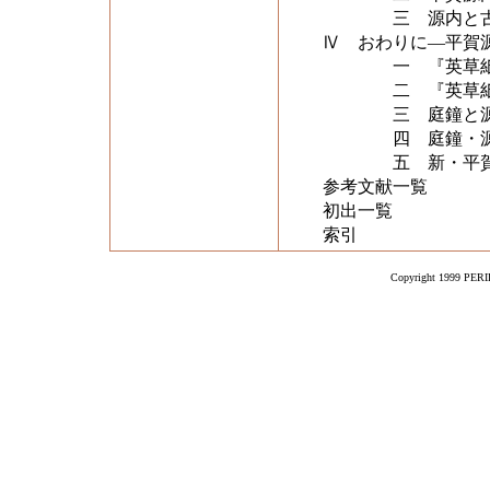
三 源内と古
Ⅳ おわりに―平賀
一 『英草紙』
二 『英草紙』の
三 庭鐘と源
四 庭鐘・源内と
五 新・平賀源内
参考文献一覧
初出一覧
索引
Copyright 1999 PERIK