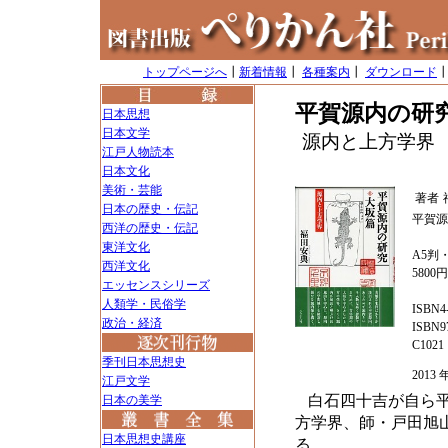
トップページへ
┃
新着情報
┃
各種案内
┃
ダウンロード
平賀源内の研
日本思想
日本文学
源内と上方学界
江戸人物読本
日本文化
美術・芸能
著者
日本の歴史・伝記
平賀源
西洋の歴史・伝記
東洋文化
A5判・
西洋文化
5800
エッセンスシリーズ
人類学・民俗学
ISBN4-
政治・経済
ISBN97
C1021
季刊日本思想史
201
江戸文学
白石四十吉が自ら
日本の美学
方学界、師・戸田旭
日本思想史講座
る。