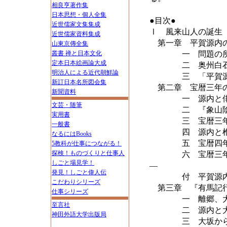
相良亨著作集
日本思想・個人全集
●目次●
近世儒家文集集成
Ⅰ 風来山人の誕生
近世儒家資料集成
第一章 平賀源内
山東京傳全集
叢書 禅と日本文化
一 問題の所在―
定本日本絵画論大成
二 奥州白石
明治人による近代朝鮮論
三 「平賀源
新訂日本名所図会集
第二章 宝暦三年の
新聞資料
一 源内と俳
文芸・随筆
二 『象山陰』
実用書
三 宝暦三年短
一般書
四 源内と椎
なるにはBooks
五 宝暦四年の
5教科が仕事につながる！
探検！ものづくりと仕事人
六 宝暦三年の源
しごと場見学！
―
発見！しごと偉人伝
付 平賀源内と
こだわりシリーズ
第三章 『有馬記行
仕事シリーズ
一 離郷、大
至言社
二 源内と大
神田外語大学出版局
三 大坂から有