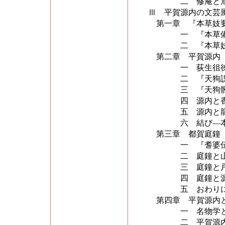
二 修庵と旭山
Ⅲ 平賀源内の文芸
第一章 『本草妓要
一 『本草備要
二 『本草妓要
第二章 平賀源内『
一 荻生徂徠『
二 『天狗説』
三 『天狗髑髏鑑
四 源内と香川
五 源内と龍骨（
六 結び―本草
第三章 都賀庭鐘『
一 『耆婆伝』と
二 庭鐘と山脇
三 庭鐘と戸田
四 庭鐘と源内
五 おわり
第四章 平賀源内
一 名物学と伊
二 平賀源内と