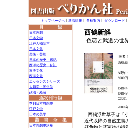
トップページへ
┃
新着情報
┃
各種案内
┃
ダウンロード
西鶴新解
日本思想
日本文学
色恋と武道の世
江戸人物読本
日本文化
美術・芸能
著者
日本の歴史・伝記
西鶴新
西洋の歴史・伝記
東洋文化
A5判・
西洋文化
6000
エッセンスシリーズ
人類学・民俗学
ISBN4-
政治・経済
ISBN97
C3091
季刊日本思想史
200
江戸文学
西鶴浮世草子は「
日本の美学
近代以降の自然主義
日本思想史講座
好色物と武家物の特