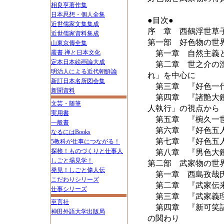
相良亨著作集
日本思想・個人全集
●目次●
近世儒家文集集成
序 章 西鶴浮世草
近世儒家資料集成
第一部 好色物の世
山東京傳全集
叢書 禅と日本文化
第一章 自然主義と
定本日本絵画論大成
第二章 世之介の漂
明治人による近代朝鮮論
れ」を中心に
新訂日本名所図会集
第三章 『好色一代
新聞資料
第四章 『諸艶大鑑
文芸・随筆
人執行」の視点から
実用書
第五章 『椀久一世
一般書
第六章 『好色五人
なるにはBooks
第七章 『好色五人
5教科が仕事につながる！
探検！ものづくりと仕事人
第八章 『男色大
しごと場見学！
第二部 武家物の世
発見！しごと偉人伝
第一章 西島孜哉氏
こだわりシリーズ
第二章 『武家伝来
仕事シリーズ
第三章 『武家義理
至言社
第四章 『新可笑記
神田外語大学出版局
の関わり