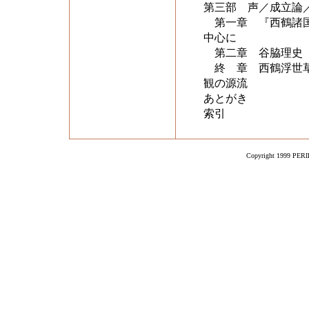
第三部 声／成立論
第一章 『西鶴諸国
中心に
第二章 谷脇理史『
終 章 西鶴浮世草
観の源流
あとがき
索引
Copyright 1999 PERIK