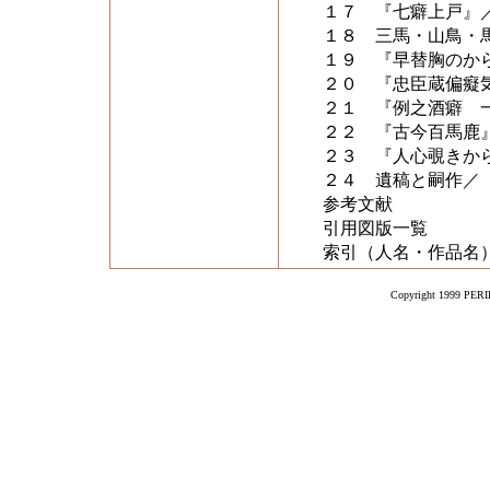
１７ 『七癖上戸』
１８ 三馬・山鳥・
１９ 『早替胸のか
２０ 『忠臣蔵偏癡
２１ 『例之酒癖 
２２ 『古今百馬鹿
２３ 『人心覗きか
２４ 遺稿と嗣作／
参考文献
引用図版一覧
索引（人名・作品名
Copyright 1999 PERIK