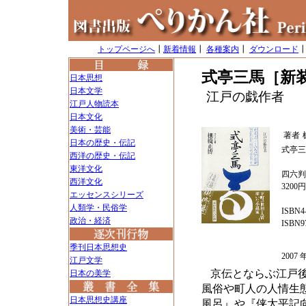
トップページへ
┃
新着情報
┃
各種案内
┃
ダウンロード
式亭三馬［新
日本思想
日本文学
江戸の戯作者
江戸人物読本
日本文化
美術・芸能
著者
日本の歴史・伝記
式亭三
西洋の歴史・伝記
東洋文化
四六判
西洋文化
3200
エッセンスシリーズ
人類学・民俗学
ISBN4-
政治・経済
ISBN97
季刊日本思想史
200
江戸文学
京伝とならぶ江戸後
日本の美学
風俗や町人の人情生
日本思想史講座
風呂』や『侠太平記