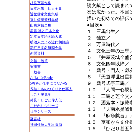
相良亨著作集
読文献として読まれ
日本思想・個人全集
友は広かった。本書
近世儒家文集集成
描いた初めての評伝
近世儒家資料集成
●目次●
山東京傳全集
叢書 禅と日本文化
１ 三馬出生／
定本日本絵画論大成
２ 独立／
明治人による近代朝鮮論
３ 万屋時代／
新訂日本名所図会集
４ 文化三年の三馬
新聞資料
５ 『井屋茨城全盛
文芸・随筆
６ 文化四年以降／
実用書
７ 戯号・門人・戯
一般書
８ 『天道浮世出星
なるにはBooks
９ 戯号式亭三馬／
5教科が仕事につながる！
探検！ものづくりと仕事人
１０ 『人間一心覗
しごと場見学！
１１ 三馬と芝全交
発見！しごと偉人伝
１２ 洒落本・振鷺
こだわりシリーズ
１３ 『夫南水是嘘
仕事シリーズ
１４ 『麻疹戯言』
至言社
１５ 享和から文化
神田外語大学出版局
１６ 『ひだり甚五