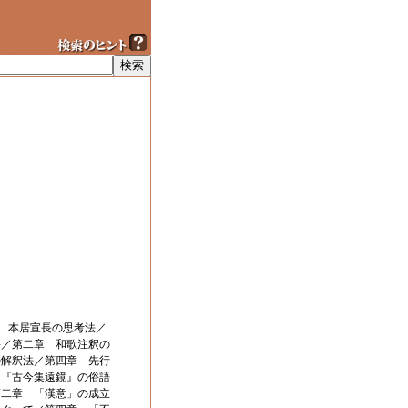
 本居宣長の思考法／
評／第二章 和歌注釈の
の解釈法／第四章 先行
－『古今集遠鏡』の俗語
第二章 「漢意」の成立