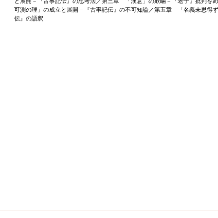
と展開－『古事記伝』の思考法／第三章 「漢意」の欺瞞－『老子』批判を
可測の理」の成立と展開－『古事記伝』の不可知論／第五章 「名義未思得
伝』の語釈