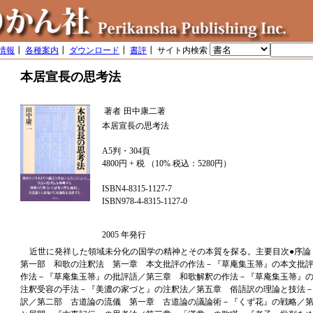
情報
┃
各種案内
┃
ダウンロード
┃
書評
┃ サイト内検索
本居宣長の思考法
著者
田中康二著
本居宣長の思考法
A5判・304頁
4800円 + 税 （10% 税込：5280円）
ISBN4-8315-1127-7
ISBN978-4-8315-1127-0
2005 年発行
近世に発祥した領域未分化の国学の精神とその本質を探る。主要目次●序論
第一部 和歌の注釈法 第一章 本文批評の作法－『草庵集玉箒』の本文批
作法－『草庵集玉箒』の批評語／第三章 和歌解釈の作法－『草庵集玉箒』
注釈受容の手法－『美濃の家づと』の注釈法／第五章 俗語訳の理論と技法
訳／第二部 古道論の流儀 第一章 古道論の議論術－『くず花』の戦略／