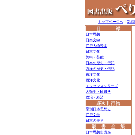
トップページへ
┃
新着
日本思想
日本文学
江戸人物読本
日本文化
美術・芸能
日本の歴史・伝記
西洋の歴史・伝記
東洋文化
西洋文化
エッセンスシリーズ
人類学・民俗学
政治・経済
季刊日本思想史
江戸文学
日本の美学
日本思想史講座