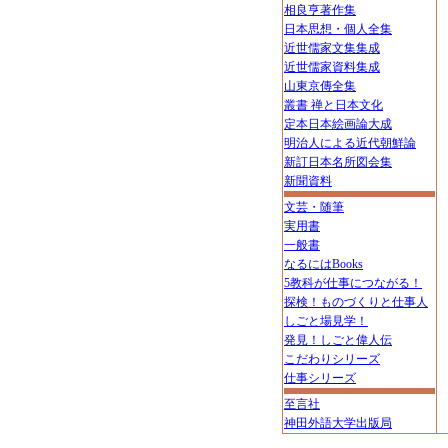
相良亨著作集
日本思想・個人全集
近世儒家文集集成
近世儒家資料集成
山東京傳全集
叢書 禅と日本文化
定本日本絵画論大成
明治人による近代朝鮮論
新訂日本名所図会集
新聞資料
文芸・随筆
実用書
一般書
なるにはBooks
5教科が仕事につながる！
探検！ものづくりと仕事人
しごと場見学！
発見！しごと偉人伝
こだわりシリーズ
仕事シリーズ
至言社
神田外語大学出版局