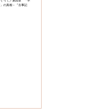
めぐって／第四章 「不
ず」の真相－『古事記