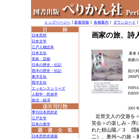
トップページへ
┃
新着情報
┃
各種案内
┃
ダウンロード
画家の旅、詩
日本思想
日本文学
江戸人物読本
日本文化
著者
美術・芸能
画家の
日本の歴史・伝記
西洋の歴史・伝記
四六判
東洋文化
2800
西洋文化
ISBN4-
エッセンスシリーズ
ISBN97
人類学・民俗学
政治・経済
200
季刊日本思想史
近世文人の交遊を
江戸文学
笑会＞の楽しみ－序
日本の美学
れた頼山陽／３ 隠
日本思想史講座
二）、奥州への旅－