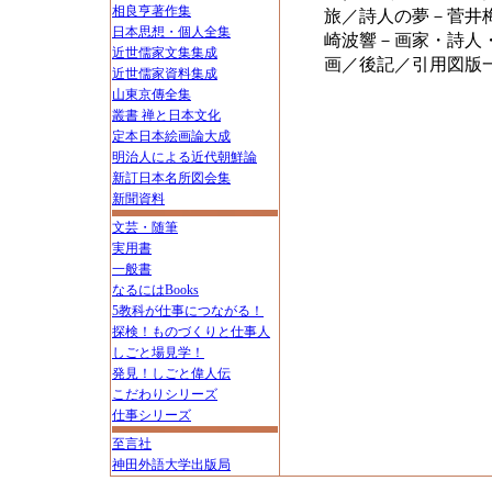
相良亨著作集
旅／詩人の夢－菅井
日本思想・個人全集
崎波響－画家・詩人
近世儒家文集集成
画／後記／引用図版
近世儒家資料集成
山東京傳全集
叢書 禅と日本文化
定本日本絵画論大成
明治人による近代朝鮮論
新訂日本名所図会集
新聞資料
文芸・随筆
実用書
一般書
なるにはBooks
5教科が仕事につながる！
探検！ものづくりと仕事人
しごと場見学！
発見！しごと偉人伝
こだわりシリーズ
仕事シリーズ
至言社
神田外語大学出版局