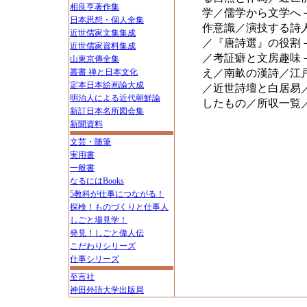
相良亨著作集
学／儒学から文学へ
日本思想・個人全集
作意識／演技する詩
近世儒家文集集成
／『唐詩選』の役割
近世儒家資料集成
／考証癖と文房趣味
山東京傳全集
叢書 禅と日本文化
え／南畝の漢詩／江
定本日本絵画論大成
／近世詩壇と白居易
明治人による近代朝鮮論
したもの／所収一覧
新訂日本名所図会集
新聞資料
文芸・随筆
実用書
一般書
なるにはBooks
5教科が仕事につながる！
探検！ものづくりと仕事人
しごと場見学！
発見！しごと偉人伝
こだわりシリーズ
仕事シリーズ
至言社
神田外語大学出版局