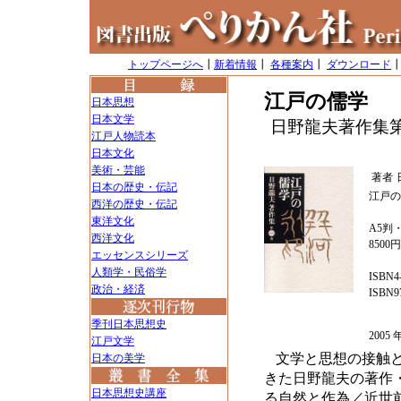
トップページへ
┃
新着情報
┃
各種案内
┃
ダウンロード
江戸の儒学
日本思想
日本文学
日野龍夫著作集
江戸人物読本
日本文化
美術・芸能
著者
日本の歴史・伝記
江戸の
西洋の歴史・伝記
東洋文化
A5判・
西洋文化
8500
エッセンスシリーズ
人類学・民俗学
ISBN4-
政治・経済
ISBN97
季刊日本思想史
200
江戸文学
文学と思想の接触
日本の美学
きた日野龍夫の著作
日本思想史講座
る自然と作為／近世