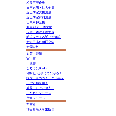
相良亨著作集
日本思想・個人全集
近世儒家文集集成
近世儒家資料集成
山東京傳全集
叢書 禅と日本文化
定本日本絵画論大成
明治人による近代朝鮮論
新訂日本名所図会集
新聞資料
文芸・随筆
実用書
一般書
なるにはBooks
5教科が仕事につながる！
探検！ものづくりと仕事人
しごと場見学！
発見！しごと偉人伝
こだわりシリーズ
仕事シリーズ
至言社
神田外語大学出版局