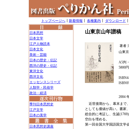
トップページへ
┃
新着情報
┃
各種案内
┃
ダウンロード
山東京山年譜稿
日本思想
日本文学
江戸人物読本
著者
日本文化
山東京
美術・芸能
日本の歴史・伝記
A5判・
西洋の歴史・伝記
5800
東洋文化
西洋文化
ISBN4-
エッセンスシリーズ
ISBN97
人類学・民俗学
政治・経済
200
近世後期から、幕末まで
季刊日本思想史
としても価値が高い。書家、
江戸文学
総合的に考証し、生誕(176
日本の美学
空白を埋める。
第一回全国大学国語国文学
日本思想史講座