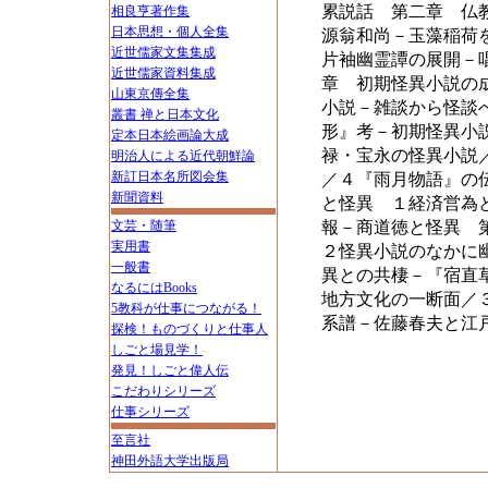
累説話 第二章 仏
相良亨著作集
日本思想・個人全集
源翁和尚－玉藻稲荷
近世儒家文集集成
片袖幽霊譚の展開－
近世儒家資料集成
章 初期怪異小説の
山東京傳全集
小説－雑談から怪談
叢書 禅と日本文化
形』考－初期怪異小
定本日本絵画論大成
禄・宝永の怪異小説
明治人による近代朝鮮論
新訂日本名所図会集
／４『雨月物語』の
新聞資料
と怪異 １経済営為
文芸・随筆
報－商道徳と怪異 
実用書
２怪異小説のなかに
一般書
異との共棲－『宿直
なるにはBooks
地方文化の一断面／
5教科が仕事につながる！
系譜－佐藤春夫と江
探検！ものづくりと仕事人
しごと場見学！
発見！しごと偉人伝
こだわりシリーズ
仕事シリーズ
至言社
神田外語大学出版局