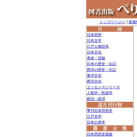
トップページへ
┃
新着
日本思想
日本文学
江戸人物読本
日本文化
美術・芸能
日本の歴史・伝記
西洋の歴史・伝記
東洋文化
西洋文化
エッセンスシリーズ
人類学・民俗学
政治・経済
季刊日本思想史
江戸文学
日本の美学
日本思想史講座