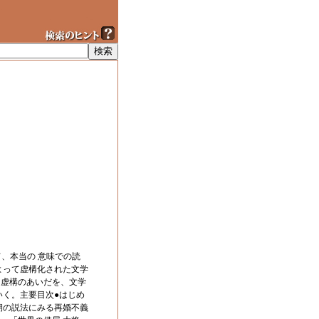
、本当の 意味での読
よって虚構化された文学
と虚構のあいだを、文学
いく。主要目次●はじめ
期の説法にみる再婚不義