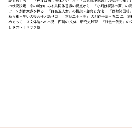
説をめぐって 「死なば同じ浪枕とや」考－『武家義理物語』の読みへ向けて
の状況設定－京の町触にみる共同体意識の視点から 「小判は寝姿の夢」の読
け ２創作意識を探る 『好色五人女』の構想－趣向と方法 『西鶴諸国咄
種々相－笑いの複合性と語り口 『本朝二十不孝』 の創作手法－巻二-二「旅
めぐって ３文体論への出発 西鶴の 文体－研究史展望 『好色一代男』の
しさのレトリック他