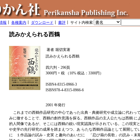
情報
┃
各種案内
┃
ダウンロード
┃
書評
┃ サイト内検索
読みかえられる西鶴
著者
堀切実著
読みかえられる西鶴
四六判・296頁
3000円 + 税 （10% 税込：3300円）
ISBN4-8315-0966-3
ISBN978-4-8315-0966-6
2001 年発行
これまでの西鶴作品研究の中心であった出典・典拠研究や成立論に代わって
みに徹することで、西鶴の創作意識を探る。西鶴作品の主人公たちは西鶴 に
的人間像であるが、そこには西鶴の鋭い現実認識が示されている。この現実
や史学の先行研究の成果を踏まえつつ、あ らたな西鶴作品論として展開して
に １作品論の試み－史実 と趣向のあいだに 「忍び扇の長歌」の読み－末