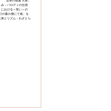
 「世界の借屋 大将」
 み－パロディの仕掛
』における＜笑い＞の
行の暮の僧にて候」を
文体とリズム－わざとら