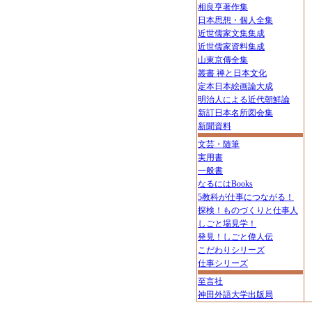
相良亨著作集
日本思想・個人全集
近世儒家文集集成
近世儒家資料集成
山東京傳全集
叢書 禅と日本文化
定本日本絵画論大成
明治人による近代朝鮮論
新訂日本名所図会集
新聞資料
文芸・随筆
実用書
一般書
なるにはBooks
5教科が仕事につながる！
探検！ものづくりと仕事人
しごと場見学！
発見！しごと偉人伝
こだわりシリーズ
仕事シリーズ
至言社
神田外語大学出版局