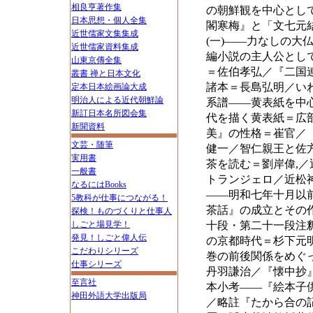
相良亨著作集
の朝鮮観を中心とし
日本思想・個人全集
閣寒梅』と「文七元
近世儒家文集集成
(一)――力なしの
近世儒家資料集成
編小説の主人公とし
山東京傳全集
＝佐伯孝弘／『二国
叢書 禅と日本文化
諸本＝長島弘明／い
定本日本絵画論大成
明治人による近代朝鮮論
系譜――黄表紙を中
新訂日本名所図会集
代を描く黄表紙＝広
新聞資料
美』の性格＝崔官／
文芸・随筆
健一／智仁親王と佐
実用書
茶を読む＝劉岸偉,
一般書
トランジェロ／近松
なるにはBooks
――明和七年十月以
5教科が仕事につながる！
茶話』の成立とその
探検！ものづくりと仕事人
しごと場見学！
十段・第二十一段注
発見！しごと偉人伝
の京都時代＝杉下元
こだわりシリーズ
巻の前後関係をめぐ
仕事シリーズ
丹羽謙治／『懐中抄
至言社
本小考――『絵本子
神田外語大学出版局
／略註『たから合の