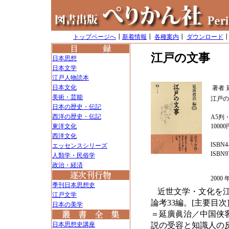
トップページへ
┃
新着情報
┃
各種案内
┃
ダウンロード
江戸の文事
日本思想
日本文学
江戸人物読本
日本文化
著者
美術・芸能
江戸の
日本の歴史・伝記
西洋の歴史・伝記
A5判・
東洋文化
1000
西洋文化
ISBN4
エッセンスシリーズ
ISBN97
人類学・民俗学
政治・経済
200
季刊日本思想史
近世文学・文化を
江戸文学
論考33編。[主要目
日本の美学
＝延廣眞治／中国侠
日本思想史講座
説の受容と知識人の