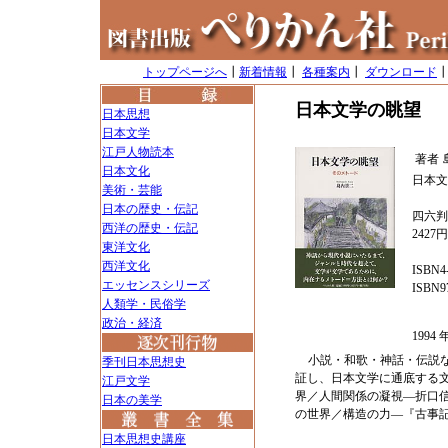
トップページへ
┃
新着情報
┃
各種案内
┃
ダウンロード
日本文学の眺望
日本思想
日本文学
江戸人物読本
著者
日本文化
日本文
美術・芸能
日本の歴史・伝記
四六判
西洋の歴史・伝記
2427
東洋文化
西洋文化
ISBN4-
エッセンスシリーズ
ISBN97
人類学・民俗学
政治・経済
199
小説・和歌・神話・伝説
季刊日本思想史
証し、日本文学に通底する
江戸文学
界／人間関係の凝視―折口
日本の美学
の世界／構造の力―『古事
日本思想史講座