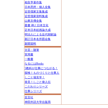
相良亨著作集
日本思想・個人全集
近世儒家文集集成
近世儒家資料集成
山東京傳全集
叢書 禅と日本文化
定本日本絵画論大成
明治人による近代朝鮮論
新訂日本名所図会集
新聞資料
文芸・随筆
実用書
一般書
なるにはBooks
5教科が仕事につながる！
探検！ものづくりと仕事人
しごと場見学！
発見！しごと偉人伝
こだわりシリーズ
仕事シリーズ
至言社
神田外語大学出版局