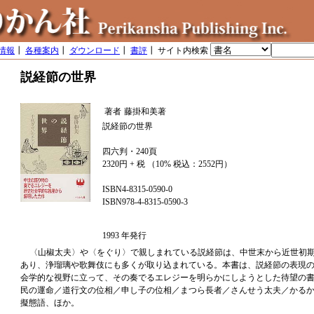
情報
┃
各種案内
┃
ダウンロード
┃
書評
┃ サイト内検索
説経節の世界
著者
藤掛和美著
説経節の世界
四六判・240頁
2320円 + 税 （10% 税込：2552円）
ISBN4-8315-0590-0
ISBN978-4-8315-0590-3
1993 年発行
〈山椒太夫〉や〈をぐり〉で親しまれている説経節は、中世末から近世初
あり、浄瑠璃や歌舞伎にも多くが取り込まれている。本書は、説経節の表現
会学的な視野に立って、その奏でるエレジーを明らかにしようとした待望の書
民の運命／道行文の位相／申し子の位相／まつら長者／さんせう太夫／かる
擬態語、ほか。