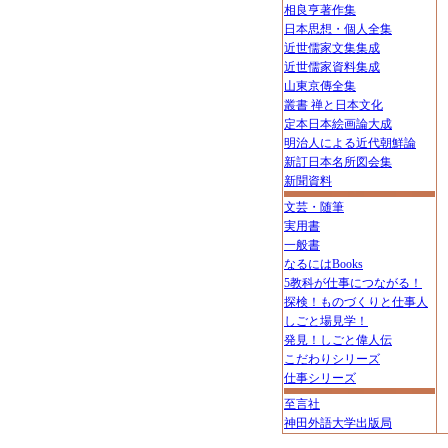
相良亨著作集
日本思想・個人全集
近世儒家文集集成
近世儒家資料集成
山東京傳全集
叢書 禅と日本文化
定本日本絵画論大成
明治人による近代朝鮮論
新訂日本名所図会集
新聞資料
文芸・随筆
実用書
一般書
なるにはBooks
5教科が仕事につながる！
探検！ものづくりと仕事人
しごと場見学！
発見！しごと偉人伝
こだわりシリーズ
仕事シリーズ
至言社
神田外語大学出版局