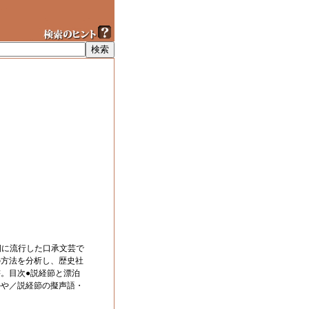
期に流行した口承文芸で
の方法を分析し、歴史社
。目次●説経節と漂泊
かや／説経節の擬声語・