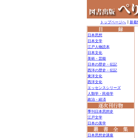
トップページへ
┃
新着
日本思想
日本文学
江戸人物読本
日本文化
美術・芸能
日本の歴史・伝記
西洋の歴史・伝記
東洋文化
西洋文化
エッセンスシリーズ
人類学・民俗学
政治・経済
季刊日本思想史
江戸文学
日本の美学
日本思想史講座