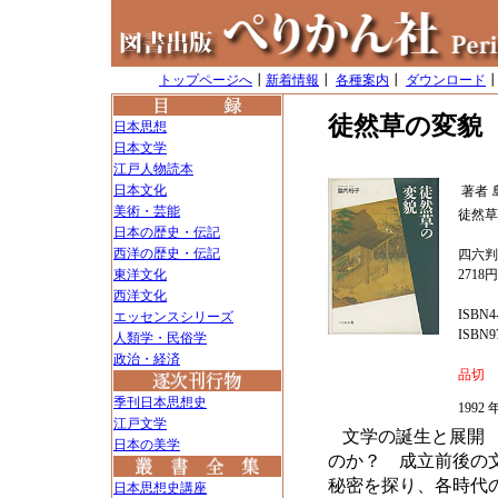
トップページへ
┃
新着情報
┃
各種案内
┃
ダウンロード
徒然草の変貌
日本思想
日本文学
江戸人物読本
日本文化
著者
美術・芸能
徒然草
日本の歴史・伝記
西洋の歴史・伝記
四六判
東洋文化
2718
西洋文化
ISBN4-
エッセンスシリーズ
ISBN97
人類学・民俗学
政治・経済
品切
季刊日本思想史
199
江戸文学
文学の誕生と展開
日本の美学
のか？ 成立前後の
秘密を探り、各時代
日本思想史講座