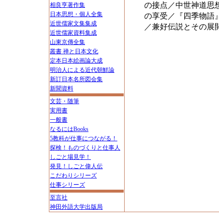
の接点／中世神道思
相良亨著作集
日本思想・個人全集
の享受／『四季物語
近世儒家文集集成
／兼好伝説とその展
近世儒家資料集成
山東京傳全集
叢書 禅と日本文化
定本日本絵画論大成
明治人による近代朝鮮論
新訂日本名所図会集
新聞資料
文芸・随筆
実用書
一般書
なるにはBooks
5教科が仕事につながる！
探検！ものづくりと仕事人
しごと場見学！
発見！しごと偉人伝
こだわりシリーズ
仕事シリーズ
至言社
神田外語大学出版局