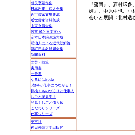
相良亨著作集
『蒲団』、嘉村礒多
日本思想・個人全集
姫』、中原中也、小
近世儒家文集集成
会いと展開〈北村透
近世儒家資料集成
山東京傳全集
叢書 禅と日本文化
定本日本絵画論大成
明治人による近代朝鮮論
新訂日本名所図会集
新聞資料
文芸・随筆
実用書
一般書
なるにはBooks
5教科が仕事につながる！
探検！ものづくりと仕事人
しごと場見学！
発見！しごと偉人伝
こだわりシリーズ
仕事シリーズ
至言社
神田外語大学出版局