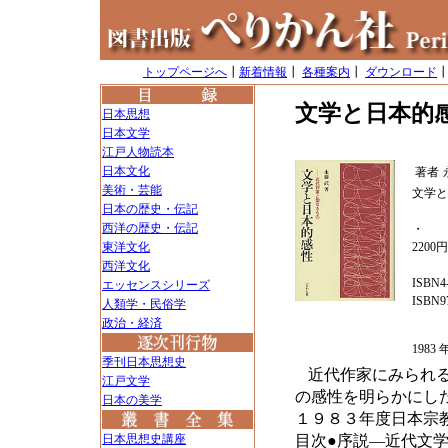
トップページへ
┃
新着情報
┃
各種案内
┃
ダウンロード
文学と日本的
日本思想
日本文学
江戸人物読本
日本文化
著者
美術・芸能
文学と
日本の歴史・伝記
西洋の歴史・伝記
・
東洋文化
2200
西洋文化
ISBN4-
エッセンスシリーズ
ISBN97
人類学・民俗学
政治・経済
198
季刊日本思想史
近代作家にみられ
江戸文学
の感性を明らかにし
日本の美学
１９８３年度日本宗
目次●序説―近代文
日本思想史講座