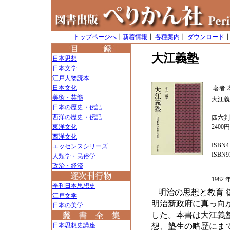
トップページへ
┃
新着情報
┃
各種案内
┃
ダウンロード
大江義塾
日本思想
日本文学
江戸人物読本
日本文化
著者
美術・芸能
大江義
日本の歴史・伝記
西洋の歴史・伝記
四六判
東洋文化
2400
西洋文化
ISBN4-
エッセンスシリーズ
ISBN97
人類学・民俗学
政治・経済
198
季刊日本思想史
明治の思想と教育
江戸文学
明治新政府に真っ向
日本の美学
した。本書は大江義
日本思想史講座
想、塾生の略歴にま