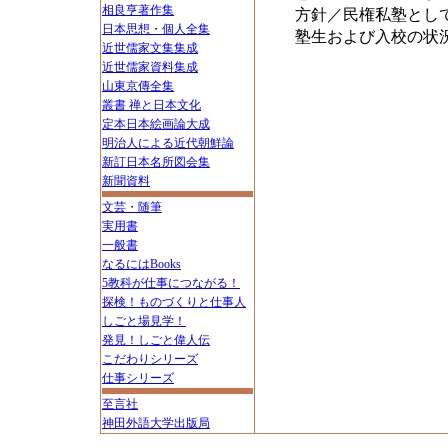
相良亨著作集
方針／民権私塾とし
日本思想・個人全集
塾生および入校の状
近世儒家文集集成
近世儒家資料集成
山東京傳全集
叢書 禅と日本文化
定本日本絵画論大成
明治人による近代朝鮮論
新訂日本名所図会集
新聞資料
文芸・随筆
実用書
一般書
なるにはBooks
5教科が仕事につながる！
探検！ものづくりと仕事人
しごと場見学！
発見！しごと偉人伝
こだわりシリーズ
仕事シリーズ
至言社
神田外語大学出版局