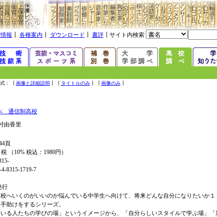
着情報
┃
各種案内
┃
ダウンロード
┃
書評
┃サイト内検索
式： ┃
画像と詳細説明
┃ ┃
タイトルのみ
┃ ┃
画像のみ
┃
べ 通信制高校
村由香里
44頁
+ 税 （10% 税込：1980円）
315-
4-8315-1719-7
年発行
高校へいくのがいいのか悩んでいる中学生へ向けて、将来どんな自分になりたいか１
を手助けをするシリーズ。
ている人たちの学びの場」というイメージから、「自分らしいスタイルで学ぶ場」「