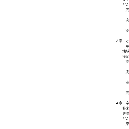
どんな
［高校
北海道
［高校
静岡県
［高校
鹿児島
３章 
一年の
地域に
検定で
［高校
北海道
［高校
栃木県
［高校
神奈川
［高校
鹿児島
４章 
将来、
興味を
どんな
［卒業