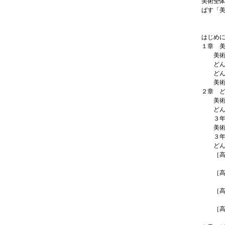
美術全
ばす「
はじめ
１章 
美術科
どんな
どんな
美術科
２章 
美術科
どんな
３年間
美術科
３年間
どんな
［高校
北海道
［高校
東京都
［高校
大阪府
［高校
長崎日