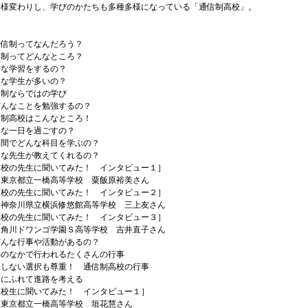
く様変わりし、学びのかたちも多種多様になっている「通信制高校」。
に
通信制ってなんだろう？
ってどんなところ？
学習をするの？
学生が多いの？
ならではの学び
どんなことを勉強するの？
高校はこんなところ！
一日を過ごすの？
でどんな科目を学ぶの？
先生が教えてくれるの？
の先生に聞いてみた！ インタビュー１］
立一橋高等学校 粟飯原裕美さん
の先生に聞いてみた！ インタビュー２］
県立横浜修悠館高等学校 三上友さん
の先生に聞いてみた！ インタビュー３］
ワンゴ学園Ｓ高等学校 吉井直子さん
どんな行事や活動があるの？
なかで行われるたくさんの行事
ない選択も尊重！ 通信制高校の行事
ふれて進路を考える
生に聞いてみた！ インタビュー１］
立一橋高等学校 垣花慧さん