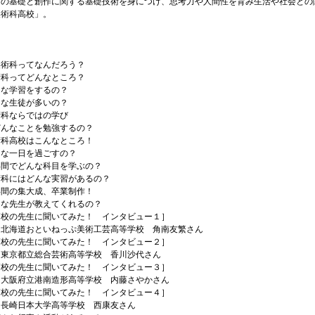
体の基礎と創作に関する基礎技術を身につけ、思考力や人間性を育み生活や社会との
美術科高校」。
に
美術科ってなんだろう？
ってどんなところ？
学習をするの？
生徒が多いの？
ならではの学び
どんなことを勉強するの？
高校はこんなところ！
一日を過ごすの？
でどんな科目を学ぶの？
にはどんな実習があるの？
の集大成、卒業制作！
先生が教えてくれるの？
の先生に聞いてみた！ インタビュー１］
おといねっぷ美術工芸高等学校 角南友繁さん
の先生に聞いてみた！ インタビュー２］
立総合芸術高等学校 香川沙代さん
の先生に聞いてみた！ インタビュー３］
立港南造形高等学校 内藤さやかさん
の先生に聞いてみた！ インタビュー４］
本大学高等学校 西康友さん