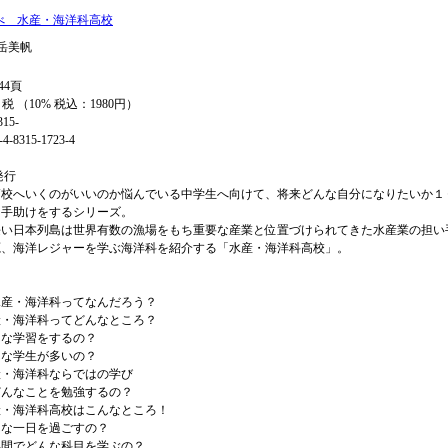
べ 水産・海洋科高校
岳美帆
44頁
+ 税 （10% 税込：1980円）
315-
4-8315-1723-4
年発行
高校へいくのがいいのか悩んでいる中学生へ向けて、将来どんな自分になりたいか１
を手助けをするシリーズ。
長い日本列島は世界有数の漁場をもち重要な産業と位置づけられてきた水産業の担い
源、海洋レジャーを学ぶ海洋科を紹介する「水産・海洋科高校」。
に
水産・海洋科ってなんだろう？
海洋科ってどんなところ？
学習をするの？
学生が多いの？
海洋科ならではの学び
どんなことを勉強するの？
海洋科高校はこんなところ！
一日を過ごすの？
でどんな科目を学ぶの？