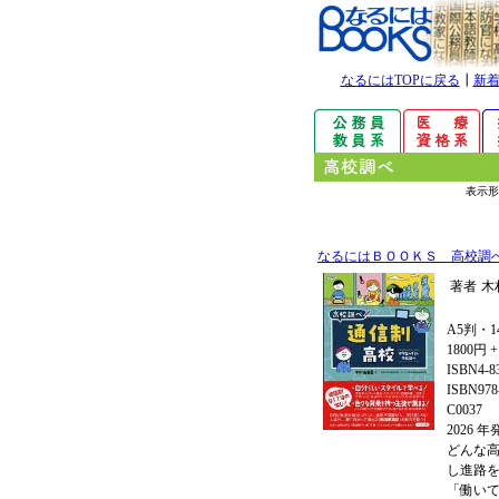
なるにはTOPに戻る
┃
新
表示形
なるにはＢＯＯＫＳ 高校調
著者
木
A5判・1
1800円 
ISBN4-8
ISBN978-
C0037
2026 
どんな
し進路
「働い