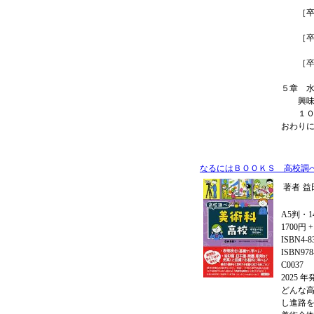
北海道
［卒業
神奈川
［卒業
神奈川
［卒業
鹿児島
５章 
興味の
１０年
おわり
なるにはＢＯＯＫＳ 高校調
著者
益
A5判・1
1700円 
ISBN4-8
ISBN978-
C0037
2025 
どんな
し進路