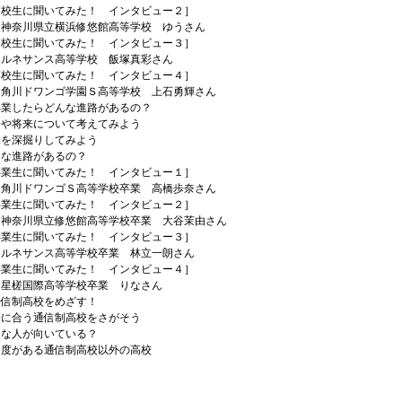
生に聞いてみた！ インタビュー２］
県立横浜修悠館高等学校 ゆうさん
生に聞いてみた！ インタビュー３］
ンス高等学校 飯塚真彩さん
生に聞いてみた！ インタビュー４］
ワンゴ学園Ｓ高等学校 上石勇輝さん
卒業したらどんな進路があるの？
将来について考えてみよう
深掘りしてみよう
進路があるの？
生に聞いてみた！ インタビュー１］
ワンゴＳ高等学校卒業 高橋歩奈さん
生に聞いてみた！ インタビュー２］
県立修悠館高等学校卒業 大谷茉由さん
生に聞いてみた！ インタビュー３］
ンス高等学校卒業 林立一朗さん
生に聞いてみた！ インタビュー４］
際高等学校卒業 りなさん
通信制高校をめざす！
合う通信制高校をさがそう
人が向いている？
がある通信制高校以外の高校
に