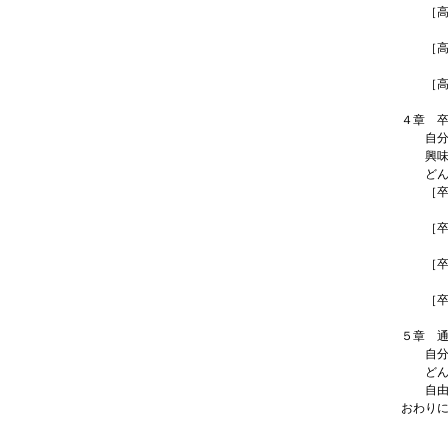
［高校
神奈川
［高校
ルネサ
［高校
角川ド
４章 
自分や
興味を
どんな
［卒業
角川ド
［卒業
神奈川
［卒業
ルネサ
［卒業
星槎国
５章 
自分に
どんな
自由度
おわり