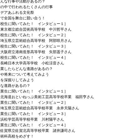
どんな行事や活動があるの？
中で行われるたくさんの行事
アあふれる文化祭
全国を舞台に競い合う！
生に聞いてみた！ インタビュー１］
立総合芸術高等学校 中川哲平さん
生に聞いてみた！ インタビュー２］
立芸術総合高等学校 阿部咲月さん
生に聞いてみた！ インタビュー３］
立港南造形高等学校 矢部遥子さん
生に聞いてみた！ インタビュー４］
本大学高等学校 小松涼音さん
卒業したらどんな進路があるの？
将来について考えてみよう
深掘りしてみよう
進路があるの？
生に聞いてみた！ インタビュー１］
おといねっぷ美術工芸高等学校卒業 福田亨さん
生に聞いてみた！ インタビュー２］
立芸術総合高等学校卒業 永井天陽さん
生に聞いてみた！ インタビュー３］
芸高等学校卒業 川村陽平さん
生に聞いてみた！ インタビュー４］
立佐賀北高等学校卒業 諸井謙司さん
美術科高校をめざす！