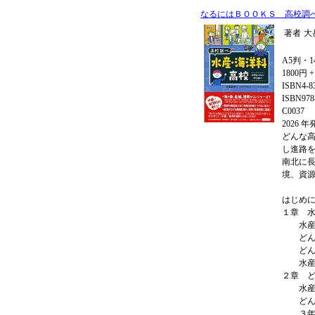
なるにはＢＯＯＫＳ 高校調
著者
大
A5判・1
1800円 
ISBN4-8
ISBN978-
C0037
2026 
どんな
し進路
南北に
境、資
はじめ
１章 
水産・
どんな
どんな
水産・
２章 
水産・
どんな
３年間