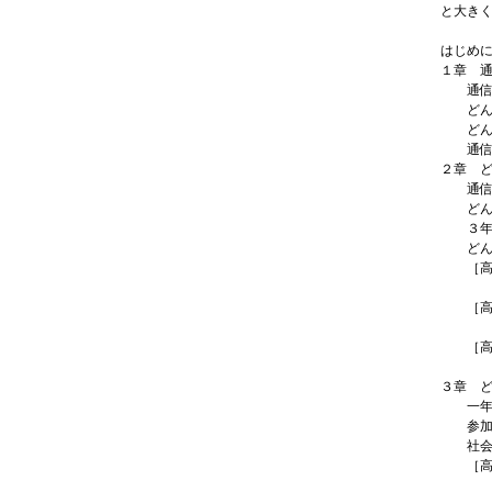
と大き
はじめ
１章 
通信制
どんな
どんな
通信制
２章 
通信制
どんな
３年間
どんな
［高校
東京都
［高校
神奈川
［高校
角川ド
３章 
一年の
参加し
社会に
［高校
東京都