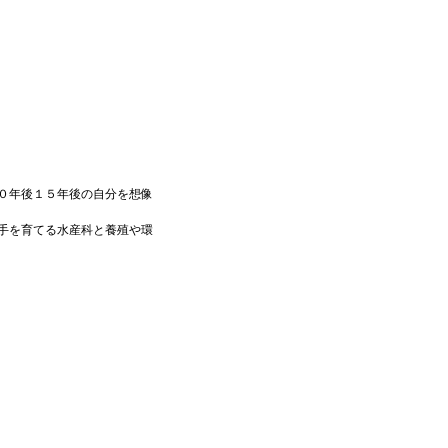
０年後１５年後の自分を想像
手を育てる水産科と養殖や環