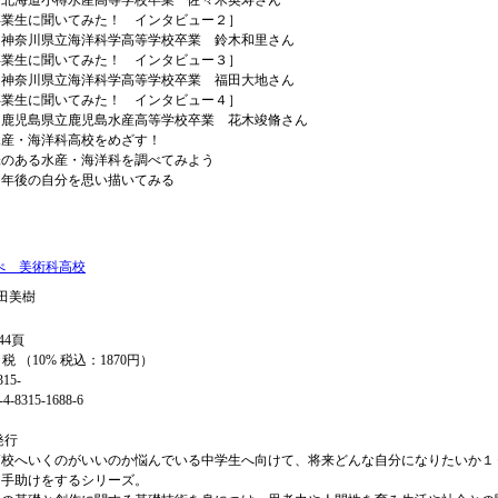
小樽水産高等学校卒業 佐々木英寿さん
生に聞いてみた！ インタビュー２］
県立海洋科学高等学校卒業 鈴木和里さん
生に聞いてみた！ インタビュー３］
県立海洋科学高等学校卒業 福田大地さん
生に聞いてみた！ インタビュー４］
県立鹿児島水産高等学校卒業 花木竣脩さん
水産・海洋科高校をめざす！
ある水産・海洋科を調べてみよう
後の自分を思い描いてみる
に
べ 美術科高校
田美樹
44頁
+ 税 （10% 税込：1870円）
315-
4-8315-1688-6
年発行
高校へいくのがいいのか悩んでいる中学生へ向けて、将来どんな自分になりたいか１
を手助けをするシリーズ。