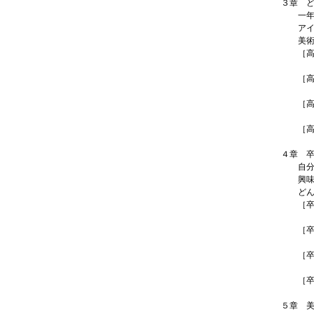
３章 
一年の
アイデ
美術で
［高校
東京都
［高校
埼玉県
［高校
大阪府
［高校
長崎日
４章 
自分や
興味を
どんな
［卒業
北海道
［卒業
埼玉県
［卒業
浜松学
［卒業
佐賀県
５章 