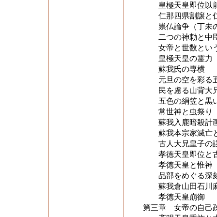
皇極天皇即位以前
仁那四県割譲と仁
祟仏論争（丁未の
二つの神勅と中
女帝と世数とい
皇極天皇の霊力
蘇我氏の専横
元旦の空を彩る五
民を慮る山背大兄
五色の絹笠と黒
常世神と虫祭り
蘇我入鹿暗殺計画
蘇我本宗家滅亡と
古人大兄皇子の誤
孝徳天皇即位と古
孝徳天皇と惟神
品部をめぐる深刻
蘇我倉山田石川麻
孝徳天皇崩御
第三章 女帝の自己