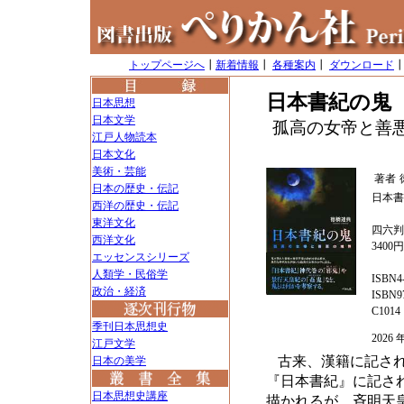
トップページへ
┃
新着情報
┃
各種案内
┃
ダウンロード
日本書紀の鬼
日本思想
日本文学
孤高の女帝と善
江戸人物読本
日本文化
美術・芸能
著者
日本の歴史・伝記
日本書
西洋の歴史・伝記
東洋文化
四六判
西洋文化
3400
エッセンスシリーズ
人類学・民俗学
ISBN4-
政治・経済
ISBN97
C1014
季刊日本思想史
202
江戸文学
古来、漢籍に記さ
日本の美学
『日本書紀』に記さ
日本思想史講座
描かれるが、斉明天