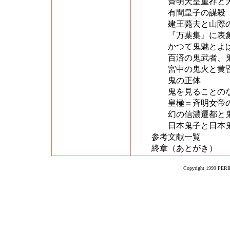
斉明天皇重祚と大
有間皇子の謀殺
建王薨去と山際
『万葉集』に表象
かつて鬼魅とよば
百済の鬼武者、鬼
宮中の鬼火と黄昏
鬼の正体
鬼を見ることのな
皇極＝斉明女帝の
幻の信濃遷都と鬼
日本鬼子と日本
参考文献一覧
終章（あとがき）
Copyright 1999 PERIK