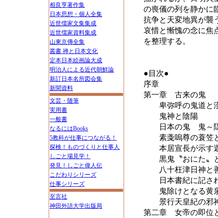
相良亨著作集
の喪儀の列を静かに
日本思想・個人全集
抗争と天変地異が襲
近世儒家文集集成
哀惜と慚愧の念に焦
近世儒家資料集成
を整理する。
山東京傳全集
叢書 禅と日本文化
定本日本絵画論大成
明治人による近代朝鮮論
●目次●
新訂日本名所図会集
序章
新聞資料
第一章 古来の鬼
文芸・随筆
卑弥呼の鬼道と漢
実用書
鬼神と陰陽
一般書
日本の鬼 鬼～隠
なるにはBooks
素戔嗚尊の蓑笠と
5教科が仕事につながる！
探検！ものづくりと仕事人
本居宣長が示す迦
しごと場見学！
黒鬼〝おにた〟と
発見！しごと偉人伝
八十枉津日神と善
こだわりシリーズ
日本書紀に記され
仕事シリーズ
鬼除けとなる黄泉
至言社
景行天皇紀の邪神
神田外語大学出版局
第二章 女帝の即位