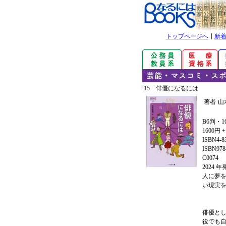
トップページへ
┃
新
15 俳優になるには
著者
山
B6判・1
1600円 
ISBN4-8
ISBN978-
C0074
2024 
人に夢
い現実
俳優と
役でも