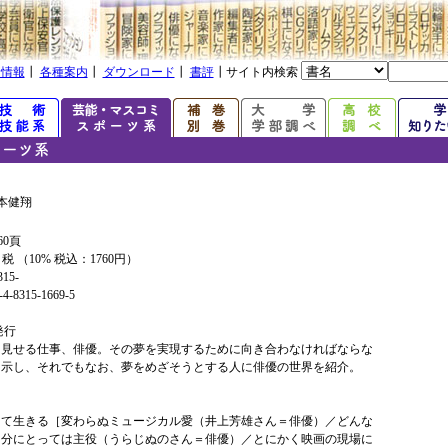
着情報
┃
各種案内
┃
ダウンロード
┃
書評
┃サイト内検索
本健翔
60頁
+ 税 （10% 税込：1760円）
315-
4-8315-1669-5
年発行
を見せる仕事、俳優。その夢を実現するために向き合わなければならな
を示し、それでもなお、夢をめざそうとする人に俳優の世界を紹介。
して生きる［変わらぬミュージカル愛（井上芳雄さん＝俳優）／どんな
自分にとっては主役（うらじぬのさん＝俳優）／とにかく映画の現場に