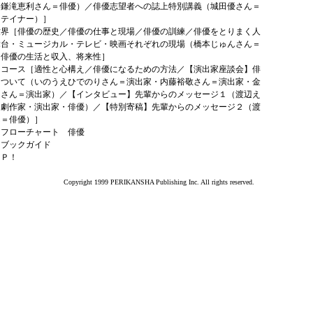
（鎌滝恵利さん＝俳優）／俳優志望者への誌上特別講義（城田優さん＝
ーテイナー）］
世界［俳優の歴史／俳優の仕事と現場／俳優の訓練／俳優をとりまく人
舞台・ミュージカル・テレビ・映画それぞれの現場（橋本じゅんさん＝
／俳優の生活と収入、将来性］
はコース［適性と心構え／俳優になるための方法／【演出家座談会】俳
について（いのうえひでのりさん＝演出家・内藤裕敬さん＝演出家・金
りさん＝演出家）／【インタビュー】先輩からのメッセージ１（渡辺え
＝劇作家・演出家・俳優）／【特別寄稿】先輩からのメッセージ２（渡
ん＝俳優）］
はフローチャート 俳優
はブックガイド
ＡＰ！
Copyright 1999 PERIKANSHA Publishing Inc. All rights reserved.