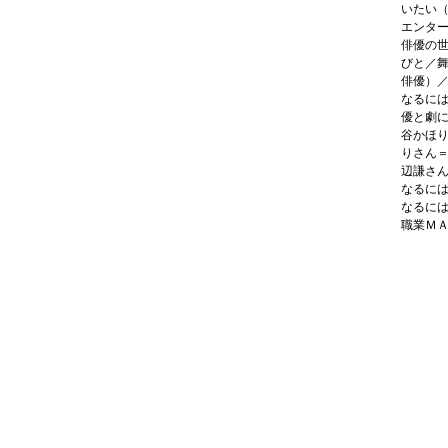
いたい
エンタ
俳優の
びと／
俳優）
なるに
優と劇
谷かほ
りさん
辺謙さ
なるに
なるに
職業Ｍ