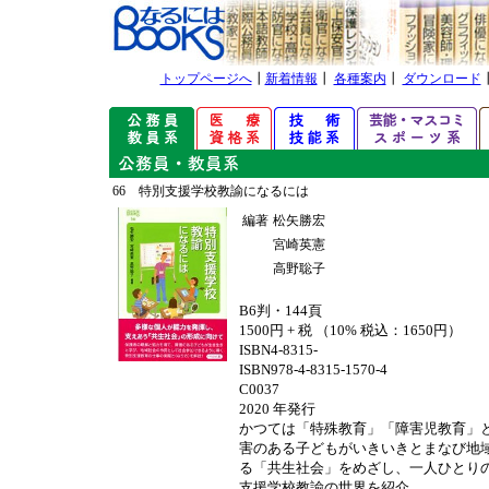
トップページへ
┃
新着情報
┃
各種案内
┃
ダウンロード
66 特別支援学校教諭になるには
編著
松矢勝宏
宮崎英憲
高野聡子
B6判・144頁
1500円 + 税 （10% 税込：1650円）
ISBN4-8315-
ISBN978-4-8315-1570-4
C0037
2020 年発行
かつては「特殊教育」「障害児教育」
害のある子どもがいきいきとまなび地
る「共生社会」をめざし、一人ひとり
支援学校教諭の世界を紹介。