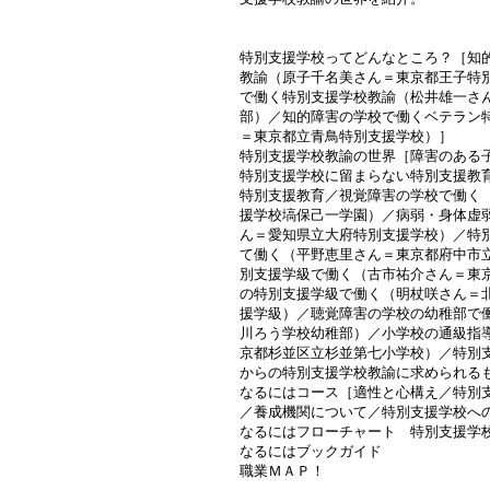
特別支援学校ってどんなところ？［知
教諭（原子千名美さん＝東京都王子特
で働く特別支援学校教諭（松井雄一さ
部）／知的障害の学校で働くベテラン
＝東京都立青鳥特別支援学校）］
特別支援学校教諭の世界［障害のある
特別支援学校に留まらない特別支援教
特別支援教育／視覚障害の学校で働く
援学校塙保己一学園）／病弱・身体虚
ん＝愛知県立大府特別支援学校）／特
て働く（平野恵里さん＝東京都府中市
別支援学級で働く（古市祐介さん＝東
の特別支援学級で働く（明杖咲さん＝
援学級）／聴覚障害の学校の幼稚部で
川ろう学校幼稚部）／小学校の通級指
京都杉並区立杉並第七小学校）／特別
からの特別支援学校教諭に求められる
なるにはコース［適性と心構え／特別
／養成機関について／特別支援学校へ
なるにはフローチャート 特別支援学
なるにはブックガイド
職業ＭＡＰ！