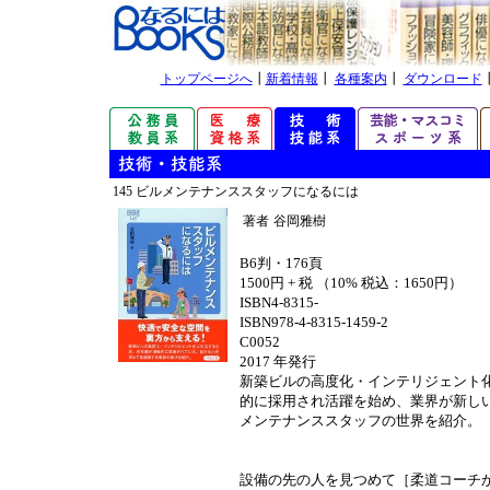
トップページへ
┃
新着情報
┃
各種案内
┃
ダウンロード
145 ビルメンテナンススタッフになるには
著者
谷岡雅樹
B6判・176頁
1500円 + 税 （10% 税込：1650円）
ISBN4-8315-
ISBN978-4-8315-1459-2
C0052
2017 年発行
新築ビルの高度化・インテリジェント
的に採用され活躍を始め、業界が新し
メンテナンススタッフの世界を紹介。
設備の先の人を見つめて［柔道コーチ