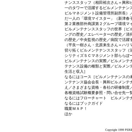
ナンススタッフ（相田裕次さん＝興和
一のタワーで活躍するビルメンテナン
ビルマネジメント設備管理所副所長）
だ一人の「環境マイスター」（新津春
第２業務部外商課第２グループ環境マ
ビルメンテナンススタッフの世界［ビ
ングの歴史／エレベーターの歴史／清
の歴史／中央監視の歴史／病院で活躍
（平良一樹さん・北原来生さん＝ハリ
切り拓くビルメンテナンススタッフ（
シリティズＳＣマネジメント部ららぽ
ビルメンテナンスの実際／ビルメンテ
テナンス設備の種類と実際／ビルメン
生活と収入］
なるにはコース［ビルメンテナンスの
ンテナンス協会会長・興和ビルメンテ
え／さまざまな資格・各社の研修制度
各種資格試験概要参照・問い合せ先一
なるにはフローチャート ビルメンテ
なるにはブックガイド
職業ＭＡＰ！
ほか
Copyright 1999 PERIK