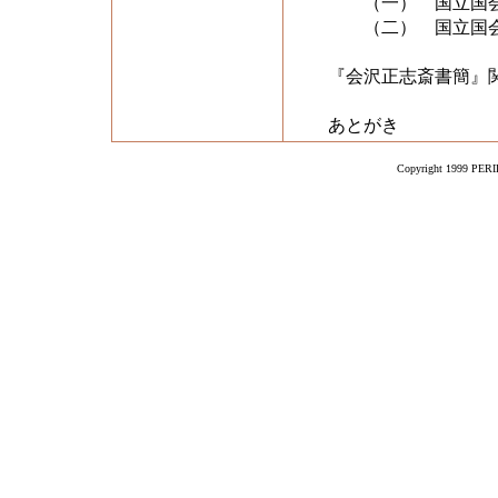
（一） 国立国会
（二） 国立国会
『会沢正志斎書簡』
あとがき
Copyright 1999 PERIK