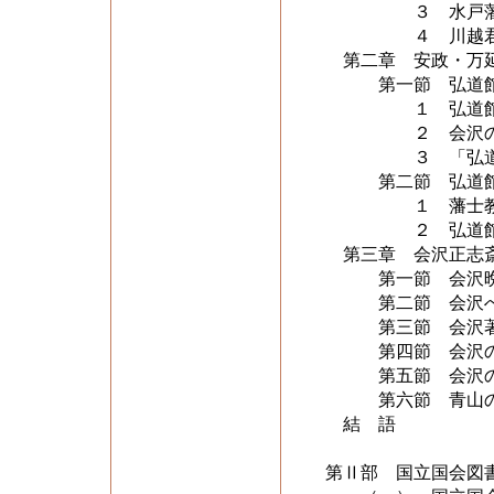
３ 水戸藩の内
４ 川越君（斉昭
第二章 安政・万延
第一節 弘道館本
１ 弘道館本開
２ 会沢の弘道
３ 「弘道館学
第二節 弘道館に
１ 藩士教育以
２ 弘道館人事
第三章 会沢正志斎
第一節 会沢晩年
第二節 会沢への
第三節 会沢著『
第四節 会沢の彗
第五節 会沢の
第六節 青山の体
結 語
第Ⅱ部 国立国会図