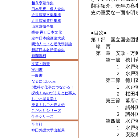
相良亨著作集
翻字紹介。晩年の私
日本思想・個人全集
史の重要な一面を明
近世儒家文集集成
近世儒家資料集成
山東京傳全集
叢書 禅と日本文化
●目次●
定本日本絵画論大成
第Ⅰ部 国立国会図
明治人による近代朝鮮論
緒 言
新訂日本名所図会集
第一章 安政・万延
新聞資料
第一節 徳川斉昭
文芸・随筆
１ 水戸藩士民
実用書
２ 水戸藩士民に
一般書
第二節 徳川斉昭
なるにはBooks
１ 水戸藩過激
5教科が仕事につながる！
探検！ものづくりと仕事人
２ 桜田事変・
しごと場見学！
第三節 幕府によ
発見！しごと偉人伝
１ 諸外国との
こだわりシリーズ
２ 諸外国との
仕事シリーズ
第四節 水戸藩内
至言社
１ 水戸藩の大
神田外語大学出版局
２ 安政期水戸