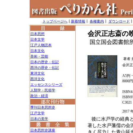
トップページへ
┃
新着情報
┃
各種案内
┃
ダウンロード
会沢正志斎の
日本思想
日本文学
国立国会図書館
江戸人物読本
日本文化
美術・芸能
著者
日本の歴史・伝記
会沢正
西洋の歴史・伝記
東洋文化
A5判・
西洋文化
8000
エッセンスシリーズ
人類学・民俗学
ISBN4-
政治・経済
ISBN97
C3021
季刊日本思想史
201
江戸文学
後に水戸学の経典
日本の美学
著した水戸藩儒の会
日本思想史講座
きく尽力した青山延