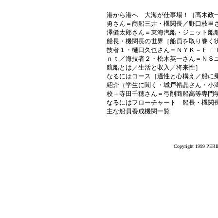
港から港へ 大海が仕事場！［高木政
勇さん＝商船三井・機関長／野口枝里
澤健太郎さん＝東海汽船・ジェット船
船長・機関長の世界［船員を取り巻く
技者１・樋口久也さん＝ＮＹＫ－Ｆｉ
ｎｔ／海技者２・松木英一さん＝ＮＳ
航船とは／生活と収入／将来性］
なるにはコース［適性と心構え／船に
紹介（学生に聞く・城戸裕晶さん・小
校＋寺田千穂さん＝弓削商船高等専門
なるにはフローチャート 船長・機関
主な船員養成機関一覧
Copyright 1999 PERIK