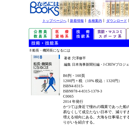
トップページへ
┃
新着情報
┃
各種案内
┃
ダウンロード
8 船長・機関長になるには
著者
穴澤修平
編集
日本海事新聞社編・J-CREWプロ
B6判・160頁
1200円 + 税 （10% 税込：1320円）
ISBN4-8315-
ISBN978-4-8315-1379-3
C0065
2014 年発行
かつては身近で憧れの職業であった船
易なくして成立たない日本で、減りす
増える傾向にある。大海を仕事場とす
りがいを紹介する。