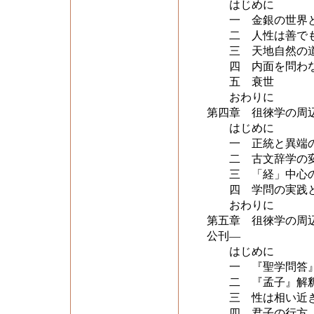
はじめに
一 金銀の世界と
二 人性は善でも
三 天地自然の道
四 内面を問わな
五 衰世
おわりに
第四章 徂徠学の周
はじめに
一 正統と異端の
二 古文辞学の
三 「経」中心の
四 学問の実践と
おわりに
第五章 徂徠学の周
公刊―
はじめに
一 『聖学問答』
二 『孟子』解釈
三 性は相い近き
四 君子の行方