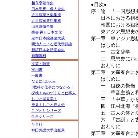
相良亨著作集
●目次●
日本思想・個人全集
序 論―「一国思想
近世儒家文集集成
日本における徂徠
近世儒家資料集成
韓国における徂徠
山東京傳全集
東アジア思想史の
叢書 禅と日本文化
第一章 東アジア思
定本日本絵画論大成
明治人による近代朝鮮論
はじめに
新訂日本名所図会集
一 古文辞学
新聞資料
二 思想史におけ
文芸・随筆
おわりに
実用書
第二章 太宰春台に
一般書
はじめに
なるにはBooks
一 徂徠の禦侮
5教科が仕事につながる！
二 華音主義と和
探検！ものづくりと仕事人
しごと場見学！
三 「中華」から
発見！しごと偉人伝
四 江村北海『授
こだわりシリーズ
五 古人の体と
仕事シリーズ
六 「古訓」と古
至言社
おわりに
神田外語大学出版局
第三章 太宰春台に