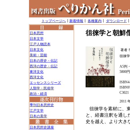
トップページへ
┃
新着情報
┃
各種案内
┃
ダウンロード
徂徠学と朝鮮
日本思想
日本文学
江戸人物読本
日本文化
著者
美術・芸能
徂徠学
日本の歴史・伝記
西洋の歴史・伝記
A5判・
東洋文化
5800
西洋文化
ISBN4-
エッセンスシリーズ
ISBN97
人類学・民俗学
C3021
政治・経済
201
季刊日本思想史
徂徠学を素材に、
江戸文学
と、経書注釈を通し
日本の美学
史を越え、より大き
日本思想史講座