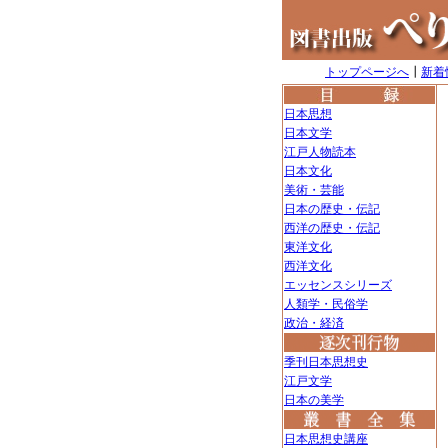
トップページへ
┃
新着
日本思想
日本文学
江戸人物読本
日本文化
美術・芸能
日本の歴史・伝記
西洋の歴史・伝記
東洋文化
西洋文化
エッセンスシリーズ
人類学・民俗学
政治・経済
季刊日本思想史
江戸文学
日本の美学
日本思想史講座