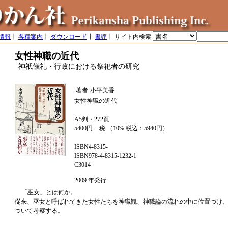
情報
┃
各種案内
┃
ダウンロード
┃
書評
┃ サイト内検索
女性神職の近代
神祇儀礼・行政における祭祀者の研究
著者
小平美香
女性神職の近代
A5判・272頁
5400円 + 税 （10% 税込：5940円）
ISBN4-8315-
ISBN978-4-8315-1232-1
C3014
2009 年発行
「巫女」とは何か。
従来、巫女と呼ばれてきた女性たちを神職観、神職論の流れの中に位置づけ
ついて考察する。