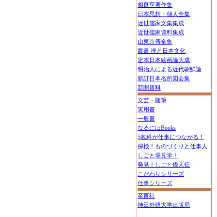
相良亨著作集
日本思想・個人全集
近世儒家文集集成
近世儒家資料集成
山東京傳全集
叢書 禅と日本文化
定本日本絵画論大成
明治人による近代朝鮮論
新訂日本名所図会集
新聞資料
文芸・随筆
実用書
一般書
なるにはBooks
5教科が仕事につながる！
探検！ものづくりと仕事人
しごと場見学！
発見！しごと偉人伝
こだわりシリーズ
仕事シリーズ
至言社
神田外語大学出版局