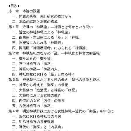
●目次●
序 章 本論の課題
一、問題の所在―先行研究の検討から
二、本論の課題と本書の構成
第１章 近世の「神職論」―神職とは何かという問い
一、近世の神社神職による「神職論」
二、白川家・吉田家による「巫」と「神職」
三、淫祀論にみられる「神職観」
四、岡熊臣『神職歴運考』にみられる「神職論」
第２章 神祇祭祀のなかの「巫」―神祇官と神宮の御巫職
一、御巫清直の「御巫論」
二、宮中神祇官の「御巫」
三、神宮の御巫―「御巫内人」
四、神祇祭祀における「巫」と祭る神々
第３章 神祇祭祀における女性の働き―祭祀の形態と継承
一、神座から考える「御巫」の祭祀
二、大嘗祭の「造酒児」と神宮の「物忌」
三、大嘗祭における女性の働き
四、内侍所の女官「内侍」の働き
五、古代神祇官の「御巫」
第４章 明治神祇行政における女性神職―近代の「御巫」を中心に
一、近代における神祇官の再興
二、明治神祇官の祭祀復興
三、近代の「御巫」と「内掌典」