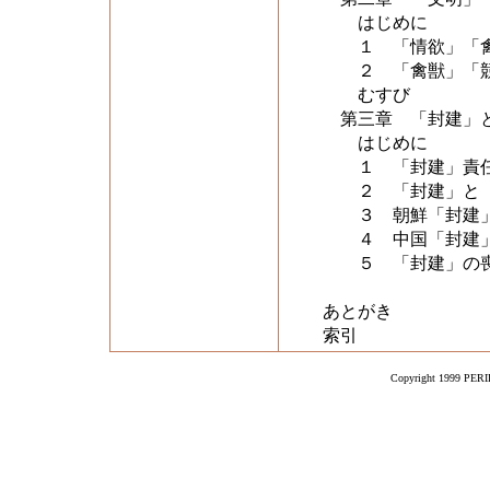
はじめに
１ 「情欲」「禽
２ 「禽獣」「競
むすび
第三章 「封建」と
はじめに
１ 「封建」責
２ 「封建」と「
３ 朝鮮「封建」
４ 中国「封建」
５ 「封建」の喪
あとがき
索引
Copyright 1999 PERIK