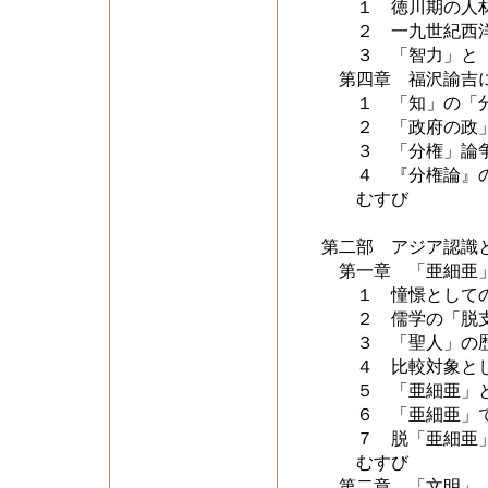
１ 徳川期の人材
２ 一九世紀西洋
３ 「智力」と「
第四章 福沢諭吉に
１ 「知」の「分
２ 「政府の政」
３ 「分権」論
４ 『分権論
むすび
第二部 アジア認識
第一章 「亜細亜
１ 憧憬としての
２ 儒学の「脱支
３ 「聖人」の歴
４ 比較対象とし
５ 「亜細亜」と
６ 「亜細亜」で
７ 脱「亜細亜」
むすび
第二章 「文明」「