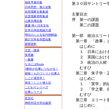
相良亨著作集
第３０回サントリー
日本思想・個人全集
近世儒家文集集成
主要目次
近世儒家資料集成
序 第一の課題
山東京傳全集
第二の課題
叢書 禅と日本文化
定本日本絵画論大成
明治人による近代朝鮮論
第一部 統治エリー
新訂日本名所図会集
第一章 「政事」と
新聞資料
はじめに
文芸・随筆
１ 日本における
実用書
２ 英国における
一般書
３ 統治の人材
なるにはBooks
むすび
5教科が仕事につながる！
第二章 朱子学・正
探検！ものづくりと仕事人
しごと場見学！
はじめに
発見！しごと偉人伝
１ 「実学」的
こだわりシリーズ
２ 「学之要、在
仕事シリーズ
むすび
至言社
第三章 エリート形
神田外語大学出版局
はじめに