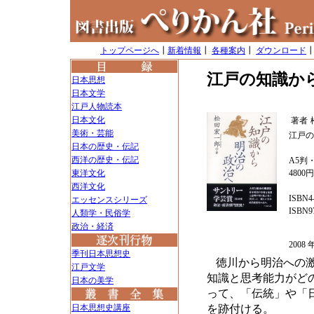
トップページへ
┃
新着情報
┃
各種案内
┃
ダウンロード
江戸の知識か
日本思想
日本文学
江戸人物読本
日本文化
著者
美術・芸能
江戸の
日本の歴史・伝記
西洋の歴史・伝記
A5判・
東洋文化
4800
西洋文化
ISBN4-
エッセンスシリーズ
ISBN97
人類学・民俗学
政治・経済
200
季刊日本思想史
徳川から明治への
江戸文学
知識と思考能力がど
日本の美学
って、「伝統」や「
日本思想史講座
を跡付ける。