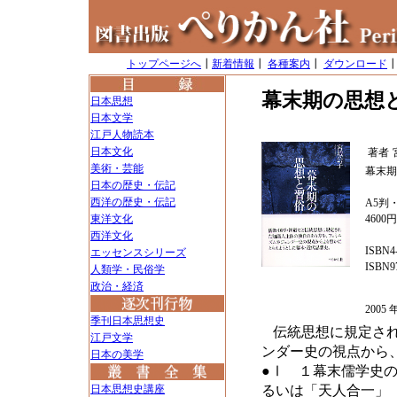
トップページへ
┃
新着情報
┃
各種案内
┃
ダウンロード
幕末期の思想
日本思想
日本文学
江戸人物読本
日本文化
著者
美術・芸能
幕末期
日本の歴史・伝記
西洋の歴史・伝記
A5判・
東洋文化
4600
西洋文化
ISBN4-
エッセンスシリーズ
ISBN97
人類学・民俗学
政治・経済
200
季刊日本思想史
伝統思想に規定さ
江戸文学
ンダー史の視点から
日本の美学
●Ⅰ １幕末儒学史
日本思想史講座
るいは「天人合一」