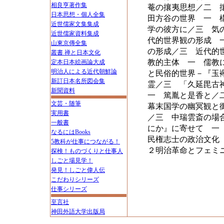
相良亨著作集
菴の攘夷思想／二 
日本思想・個人全集
田方谷の世界 一 
近世儒家文集集成
学の彼方に／三 気
近世儒家資料集成
代的世界観の形成 
山東京傳全集
の形成／三 近代的
叢書 禅と日本文化
教的主体 一 儒教
定本日本絵画論大成
明治人による近代朝鮮論
と民俗的世界－『玉
新訂日本名所図会集
霊／三 「久延毘古
新聞資料
一 篤胤と是香と／
文芸・随筆
幕末国学の幽冥観と
実用書
／三 中瑞雲斎の場
一般書
にか』に寄せて 一
なるにはBooks
民権志士の政治文化
5教科が仕事につながる！
２明治革命とフェミ
探検！ものづくりと仕事人
しごと場見学！
発見！しごと偉人伝
こだわりシリーズ
仕事シリーズ
至言社
神田外語大学出版局