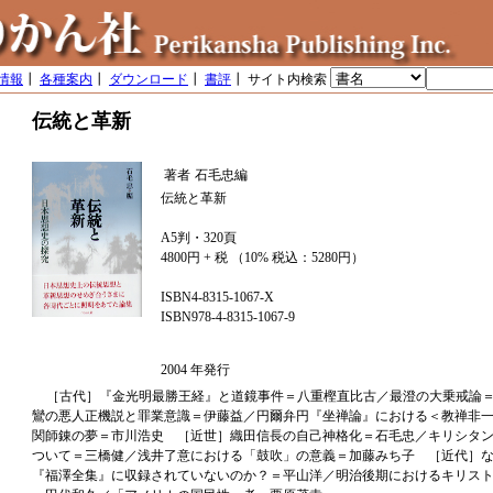
情報
┃
各種案内
┃
ダウンロード
┃
書評
┃ サイト内検索
伝統と革新
著者
石毛忠編
伝統と革新
A5判・320頁
4800円 + 税 （10% 税込：5280円）
ISBN4-8315-1067-X
ISBN978-4-8315-1067-9
2004 年発行
［古代］『金光明最勝王経』と道鏡事件＝八重樫直比古／最澄の大乗戒論
鸞の悪人正機説と罪業意識＝伊藤益／円爾弁円『坐禅論』における＜教禅非
関師錬の夢＝市川浩史 ［近世］織田信長の自己神格化＝石毛忠／キリシタ
ついて＝三橋健／浅井了意における「鼓吹」の意義＝加藤みち子 ［近代］
『福澤全集』に収録されていないのか？＝平山洋／明治後期におけるキリス