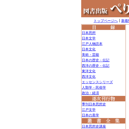
トップページへ
┃
新着
日本思想
日本文学
江戸人物読本
日本文化
美術・芸能
日本の歴史・伝記
西洋の歴史・伝記
東洋文化
西洋文化
エッセンスシリーズ
人類学・民俗学
政治・経済
季刊日本思想史
江戸文学
日本の美学
日本思想史講座