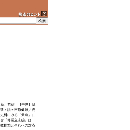
＝新川哲雄 ［中世］親
一致＞説＝吉原健雄／虎
ン史料にみる「天道」に
なぜ『修業立志編』は
ト教排撃とそれへの対応