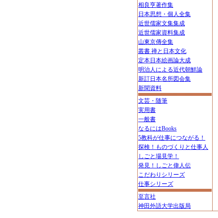
相良亨著作集
日本思想・個人全集
近世儒家文集集成
近世儒家資料集成
山東京傳全集
叢書 禅と日本文化
定本日本絵画論大成
明治人による近代朝鮮論
新訂日本名所図会集
新聞資料
文芸・随筆
実用書
一般書
なるにはBooks
5教科が仕事につながる！
探検！ものづくりと仕事人
しごと場見学！
発見！しごと偉人伝
こだわりシリーズ
仕事シリーズ
至言社
神田外語大学出版局