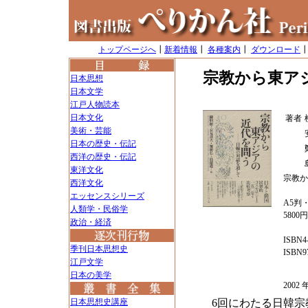
トップページへ
┃
新着情報
┃
各種案内
┃
ダウンロード
宗教から東ア
日本思想
日本文学
江戸人物読本
日本文化
著者
美術・芸能
日本の歴史・伝記
西洋の歴史・伝記
東洋文化
宗教か
西洋文化
エッセンスシリーズ
A5判・
人類学・民俗学
5800
政治・経済
ISBN4-
季刊日本思想史
ISBN97
江戸文学
日本の美学
200
6回にわたる日韓
日本思想史講座