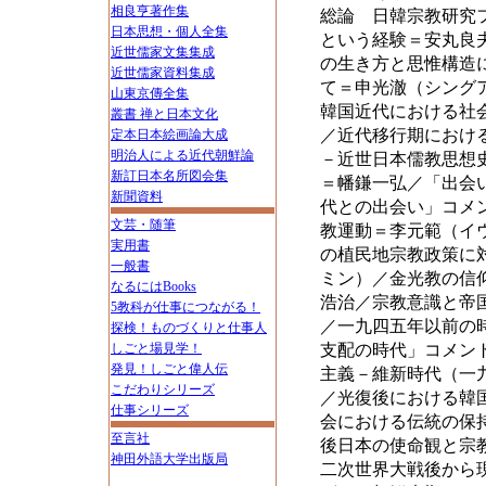
相良亨著作集
総論 日韓宗教研究
日本思想・個人全集
という経験＝安丸良
近世儒家文集集成
の生き方と思惟構造
近世儒家資料集成
て＝申光澈（シング
山東京傳全集
韓国近代における社
叢書 禅と日本文化
／近代移行期におけ
定本日本絵画論大成
明治人による近代朝鮮論
－近世日本儒教思想
新訂日本名所図会集
＝幡鎌一弘／「出会
新聞資料
代との出会い」コメ
文芸・随筆
教運動＝李元範（イ
実用書
の植民地宗教政策に
一般書
ミン）／金光教の信
なるにはBooks
浩治／宗教意識と帝
5教科が仕事につながる！
／一九四五年以前の
探検！ものづくりと仕事人
支配の時代」コメン
しごと場見学！
発見！しごと偉人伝
主義－維新時代（一
こだわりシリーズ
／光復後における韓
仕事シリーズ
会における伝統の保
至言社
後日本の使命観と宗
神田外語大学出版局
二次世界大戦後から