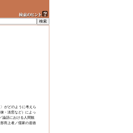
道〉がどのように考えら
徂徠・淡窓など）によっ
／論語における人間観
の形而上者／儒家の道徳