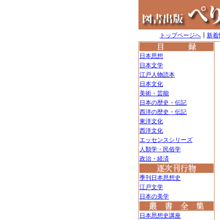
トップページへ
┃
新着
日本思想
日本文学
江戸人物読本
日本文化
美術・芸能
日本の歴史・伝記
西洋の歴史・伝記
東洋文化
西洋文化
エッセンスシリーズ
人類学・民俗学
政治・経済
季刊日本思想史
江戸文学
日本の美学
日本思想史講座