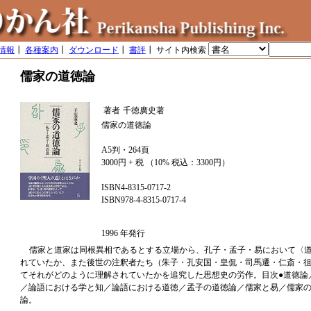
情報
┃
各種案内
┃
ダウンロード
┃
書評
┃ サイト内検索
儒家の道徳論
著者
千徳廣史著
儒家の道徳論
A5判・264頁
3000円 + 税 （10% 税込：3300円）
ISBN4-8315-0717-2
ISBN978-4-8315-0717-4
1996 年発行
儒家と道家は同根異相であるとする立場から、孔子・孟子・易において〈
れていたか、また後世の注釈者たち（朱子・孔安国・皇侃・司馬遷・仁斎・
てそれがどのように理解されていたかを追究した思想史の労作。目次●道徳論
／論語における学と知／論語における道徳／孟子の道徳論／儒家と易／儒家
論。