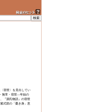
に〈宿世〉を見出してい
・無常・宿世―年始の
脈、『源氏物語』の宿世
、紫式部の「憂き身」意