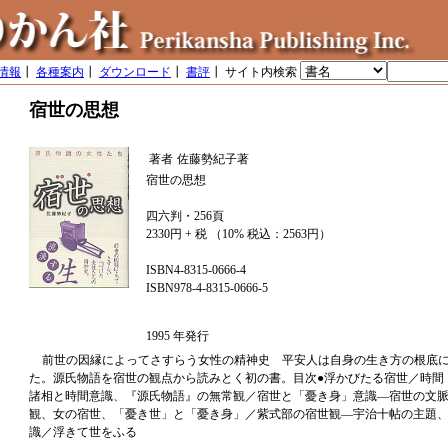
情報
┃
各種案内
┃
ダウンロード
┃
書評
┃ サイト内検索
宿世の思想
著者
佐藤勢紀子著
宿世の思想
四六判・256頁
2330円 + 税 （10% 税込：2563円）
ISBN4-8315-0666-4
ISBN978-4-8315-0666-5
1995 年発行
前世の因縁によってさすらう女性の精神史 平安人は自身の生き方の根底
た。源氏物語を宿世の観点から読みとく初の書。目次●浮かびたる宿世／時間
諸相と時間意識、『源氏物語』の無常観／宿世と「憂き身」意識―宿世の文
観、女の宿世、「憂き世」と「憂き身」／紫式部の宿世観―宇治十帖の主題
識／浮きて世をふる