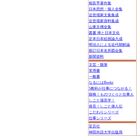
相良亨著作集
日本思想・個人全集
近世儒家文集集成
近世儒家資料集成
山東京傳全集
叢書 禅と日本文化
定本日本絵画論大成
明治人による近代朝鮮論
新訂日本名所図会集
新聞資料
文芸・随筆
実用書
一般書
なるにはBooks
5教科が仕事につながる！
探検！ものづくりと仕事人
しごと場見学！
発見！しごと偉人伝
こだわりシリーズ
仕事シリーズ
至言社
神田外語大学出版局