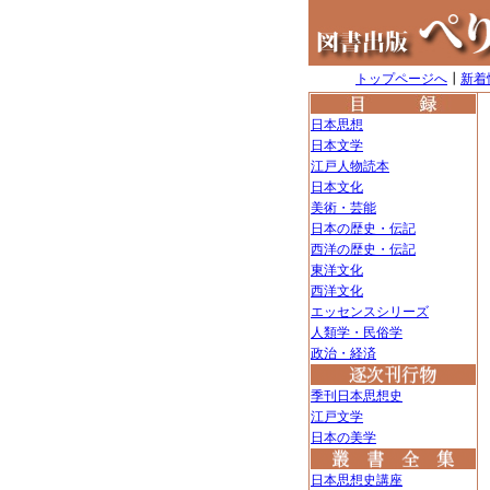
トップページへ
┃
新着
日本思想
日本文学
江戸人物読本
日本文化
美術・芸能
日本の歴史・伝記
西洋の歴史・伝記
東洋文化
西洋文化
エッセンスシリーズ
人類学・民俗学
政治・経済
季刊日本思想史
江戸文学
日本の美学
日本思想史講座