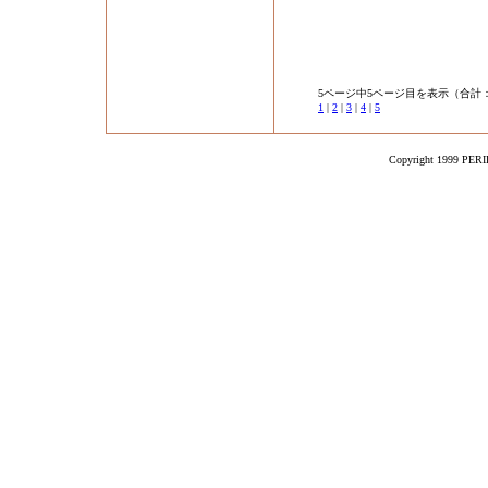
5ページ中5ページ目を表示（合計：
1
|
2
|
3
|
4
|
5
Copyright 1999 PERIK