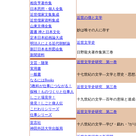
相良亨著作集
日本思想・個人全集
近世儒家文集集成
近世の僧と文学
近世儒家資料集成
山東京傳全集
妙は唯その人に存す
叢書 禅と日本文化
定本日本絵画論大成
近世文学史
明治人による近代朝鮮論
新訂日本名所図会集
日野龍夫著作集第三巻
新聞資料
近世文学史研究 第一巻
文芸・随筆
実用書
一般書
十七世紀の文学―文学と歴史・思想
なるにはBooks
5教科が仕事につながる！
近世文学史研究 第三巻
探検！ものづくりと仕事人
しごと場見学！
十九世紀の文学―百年の意味と達成
発見！しごと偉人伝
こだわりシリーズ
近世文学史研究 第二巻
仕事シリーズ
至言社
十八世紀の文学―学び・戯れ・?が
神田外語大学出版局