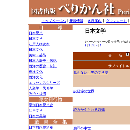
トップページへ
┃
新着情報
┃
各種案内
┃
ダウンロード
日本文学
日本思想
日本文学
5ページ中5ページ目を表示（合計：
江戸人物読本
1
|
2
|
3
|
4
|
5
日本文化
美術・芸能
書 名
日本の歴史・伝記
サブタイトル
西洋の歴史・伝記
東洋文化
見えない世界の文学誌
西洋文化
エッセンスシリーズ
人類学・民俗学
説経節の世界
政治・経済
季刊日本思想史
読みかえられる西鶴
江戸文学
日本の美学
日本思想史講座
贖罪の中世